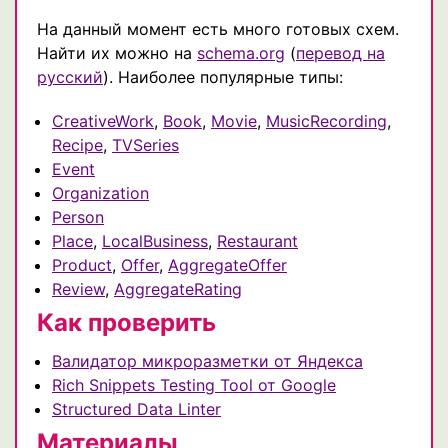
На данный момент есть много готовых схем.
Найти их можно на
schema.org
(
перевод на
русский
). Наиболее популярные типы:
CreativeWork
,
Book
,
Movie
,
MusicRecording
,
Recipe
,
TVSeries
Event
Organization
Person
Place
,
LocalBusiness
,
Restaurant
Product
,
Offer
,
AggregateOffer
Review
,
AggregateRating
Как проверить
Валидатор микроразметки от Яндекса
Rich Snippets Testing Tool от Google
Structured Data Linter
Материалы