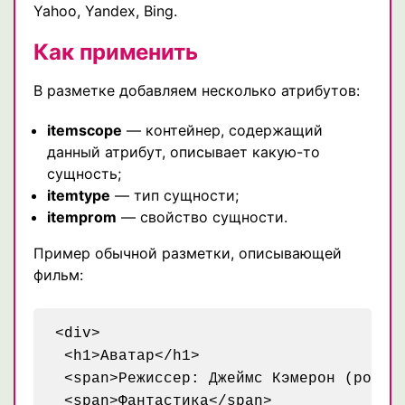
Yahoo, Yandex, Bing.
Как применить
В разметке добавляем несколько атрибутов:
itemscope
— контейнер, содержащий
данный атрибут, описывает какую-то
сущность;
itemtype
— тип сущности;
itemprom
— свойство сущности.
Пример обычной разметки, описывающей
фильм:
<div>

 <h1>Аватар</h1>

 <span>Режиссер: Джеймс Кэмерон (род. 1
 <span>Фантастика</span>
