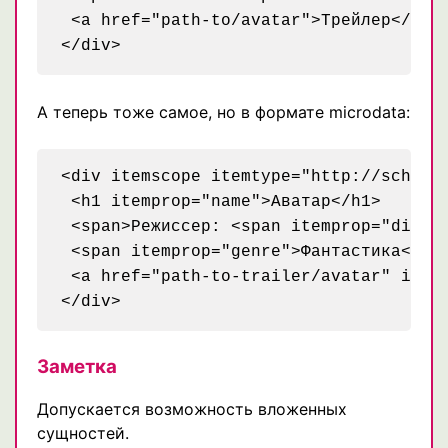
 <a href="path-to/avatar">Трейлер</a>

А теперь тоже самое, но в формате microdata:
<div itemscope itemtype="http://schema.
 <h1 itemprop="name">Аватар</h1>

 <span>Режиссер: <span itemprop="direct
 <span itemprop="genre">Фантастика</spa
 <a href="path-to-trailer/avatar" itemp
Заметка
Допускается возможность вложенных
сущностей.