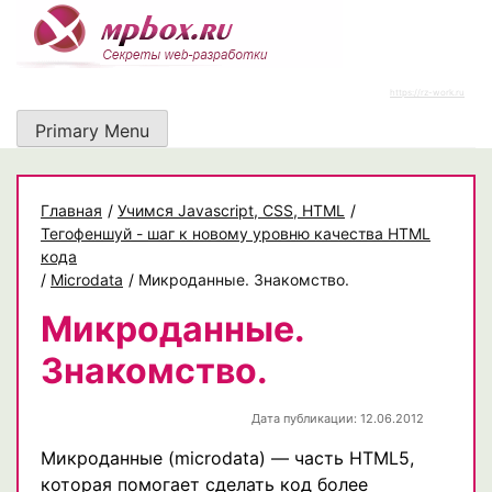
Skip
to
content
https://rz-work.ru
Primary Menu
Главная
/
Учимся Javascript, CSS, HTML
/
Тегофеншуй - шаг к новому уровню качества HTML
кода
/
Microdata
/
Микроданные. Знакомство.
Микроданные.
Знакомство.
Дата публикации: 12.06.2012
Микроданные (microdata) — часть HTML5,
которая помогает сделать код более