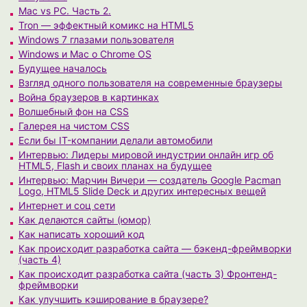
Mac vs PC. Часть 2.
Tron — эффектный комикс на HTML5
Windows 7 глазами пользователя
Windows и Mac о Chrome OS
Будущее началось
Взгляд одного пользователя на современные браузеры
Война браузеров в картинках
Волшебный фон на CSS
Галерея на чистом CSS
Если бы IT-компании делали автомобили
Интервью: Лидеры мировой индустрии онлайн игр об
HTML5, Flash и своих планах на будущее
Интервью: Марчин Вичери — создатель Google Pacman
Logo, HTML5 Slide Deck и других интересных вещей
Интернет и соц сети
Как делаются сайты (юмор)
Как написать хороший код
Как происходит разработка сайта — бэкенд-фреймворки
(часть 4)
Как происходит разработка сайта (часть 3) Фронтенд-
фреймворки
Как улучшить кэширование в браузере?