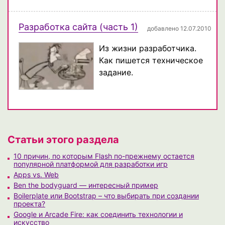
Разработка сайта (часть 1)
добавлено 12.07.2010
Из жизни разработчика.
Как пишется техническое
задание.
Статьи этого раздела
10 причин, по которым Flash по-прежнему остается
популярной платформой для разработки игр
Apps vs. Web
Ben the bodyguard — интересный пример
Boilerplate или Bootstrap – что выбирать при создании
проекта?
Google и Arcade Fire: как соединить технологии и
искусство