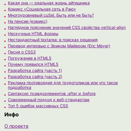
Какая она — реальная жизнь айтишника
Комикс «Социальная сеть в Раю»
Многоуровневый cuSel. Быть или не быть?
На пенсии (комикс)
Наглядное пояснение значений CSS свойства vertical-align
Нескучные HTML формы
Нестандартный textarea: в поисках решения
Перевод интервью с Эриком Майером (Eric Meyer)
Песня о CSS3
Погружение в HTML5
Почему появился HTML5
Разработка сайта (часть 1)
Разработка сайта (часть 2)
Реклама противоядия для трудоголиков или что такое
подработка
Синтаксис псевдоэлементов :after и :before
Современный подход к веб-стандартам
Топ 5 ошибок массивных CSS
Инфо
О проекте