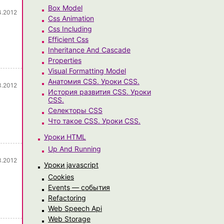
Box Model
4.2012
Css Animation
Css Including
Efficient Css
Inheritance And Cascade
Properties
Visual Formatting Model
Анатомия CSS. Уроки CSS.
3.2012
История развития CSS. Уроки
CSS.
Селекторы CSS
Что такое CSS. Уроки CSS.
Уроки HTML
Up And Running
3.2012
Уроки javascript
Cookies
Events — события
Refactoring
Web Speech Api
Web Storage