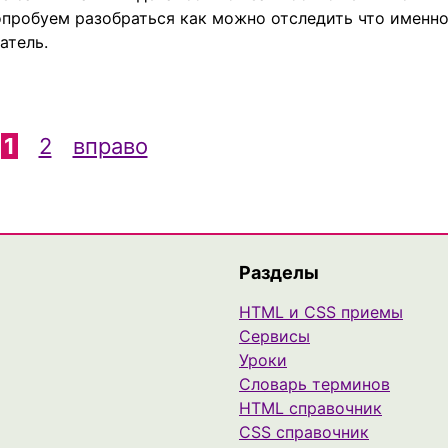
опробуем разобраться как можно отследить что именн
атель.
1
2
вправо
Разделы
HTML и CSS приемы
Сервисы
Уроки
Cловарь терминов
HTML справочник
CSS справочник