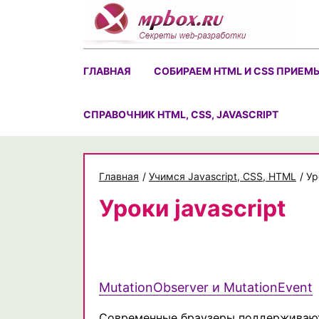
Skip
to
content
ГЛАВНАЯ
СОБИРАЕМ HTML И CSS ПРИЕМ
CПРАВОЧНИК HTML, CSS, JAVASCRIPT
Главная
/
Учимся Javascript, CSS, HTML
/
Ур
Уроки javascript
MutationObserver и MutationEvent
Современные браузеры поддерживают