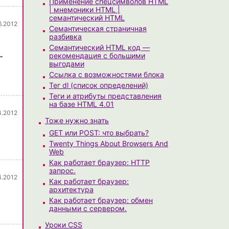
Применение спецсимволов HTML
| мнемоники HTML |
семантический HTML
6.2012
Семантическая страничная
разбивка
Семантический HTML код —
-
рекомендация с большими
выгодами
Ссылка с возможностями блока
Тег dl (список определений)
Теги и атрибуты представления
на базе HTML 4.01
4.2012
Тоже нужно знать
GET или POST: что выбрать?
Twenty Things About Browsers And
Web
Как работает браузер: HTTP
запрос.
4.2012
Как работает браузер:
архитектура
Как работает браузер: обмен
данными с сервером.
Уроки CSS