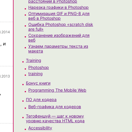
расстояний в Photoshop
Нарезка графики в Photoshop
Оптимизация GIF и PNG-8 для
веб в Photoshop
Ошибка Photoshop «scratch disk
are full»
1.2014
Сохранение изображений для
веб
, и
Узнаем параметры текста из
макета
Training
Photoshop
training
1.2013
Бонус книги
Programming The Mobile Web
ь
ПО для кодера
Веб-графика для кодеров
Тегофеншуй — шаг к новому
уровню качества HTML кода
Accessibility