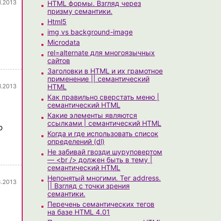
1.2013
HTML формы. Взгляд через
призму семантики.
Html5
img vs background-image
Microdata
rel=alternate для многоязычных
сайтов
Заголовки в HTML и их грамотное
применение || семантический
1.2013
HTML
Как правильно сверстать меню |
семантический HTML
Какие элементы являются
ссылками | семантический HTML
о
Когда и где использовать список
определений (dl)
Не забивай гвозди шуруповертом
— <br /> должен быть в тему |
семантический HTML
Непонятый многими. Тег address.
3.2013
|| Взгляд с точки зрения
семантики.
Перечень семантических тегов
на базе HTML 4.01