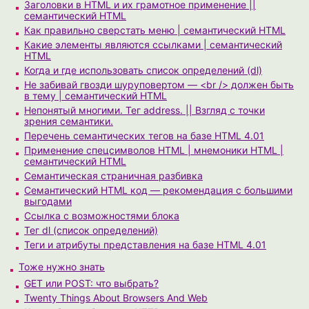
Заголовки в HTML и их грамотное применение ||
семантический HTML
Как правильно сверстать меню | семантический HTML
Какие элементы являются ссылками | семантический
HTML
Когда и где использовать список определений (dl)
Не забивай гвозди шуруповертом — <br /> должен быть
в тему | семантический HTML
Непонятый многими. Тег address. || Взгляд с точки
зрения семантики.
Перечень семантических тегов на базе HTML 4.01
Применение спецсимволов HTML | мнемоники HTML |
семантический HTML
Семантическая страничная разбивка
Семантический HTML код — рекомендация с большими
выгодами
Ссылка с возможностями блока
Тег dl (список определений)
Теги и атрибуты представления на базе HTML 4.01
Тоже нужно знать
GET или POST: что выбрать?
Twenty Things About Browsers And Web