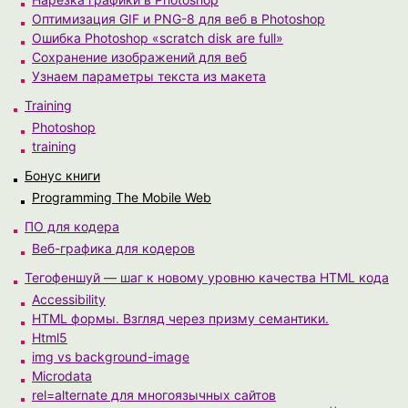
Оптимизация GIF и PNG-8 для веб в Photoshop
Ошибка Photoshop «scratch disk are full»
Сохранение изображений для веб
Узнаем параметры текста из макета
Training
Photoshop
training
Бонус книги
Programming The Mobile Web
ПО для кодера
Веб-графика для кодеров
Тегофеншуй — шаг к новому уровню качества HTML кода
Accessibility
HTML формы. Взгляд через призму семантики.
Html5
img vs background-image
Microdata
rel=alternate для многоязычных сайтов