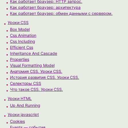
Как работает браузер: HTTP запрос.
Как работает браузер: архитектура
Как работает браузер: обмен данными с сервером.
Уроки CSS
Box Model
Css Animation
Css Including
Efficient Css
Inheritance And Cascade
Properties
Visual Formatting Model
Анатомия CSS. Уроки CSS.
История развития CSS. Уроки CSS.
Селекторы CSS
Что такое CSS. Уроки CSS.
Уроки HTML
Up And Running
Уроки javascript
Cookies
Events — события