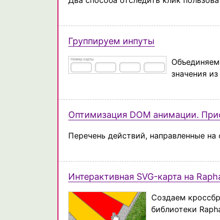
Два способа отследить клик пользоват
Группируем инпуты
Объединяем 
значения из
Оптимизация DOM анимации. При
Перечень действий, направленные н
Интерактивная SVG-карта на Raph
Создаем кроссбр
библиотеки Raph