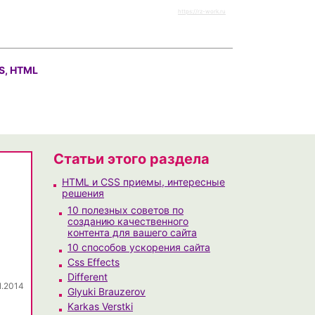
https://rz-work.ru
S, HTML
Статьи этого раздела
HTML и CSS приемы, интересные
решения
10 полезных советов по
созданию качественного
контента для вашего сайта
10 способов ускорения сайта
Css Effects
Different
1.2014
Glyuki Brauzerov
Karkas Verstki