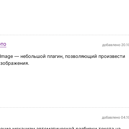
ото
добавлено 20.1
ngImage — небольшой плагин, позволяющий произвести
изображения.
добавлено 04.1
ение механизм автоматической разбивки текста на