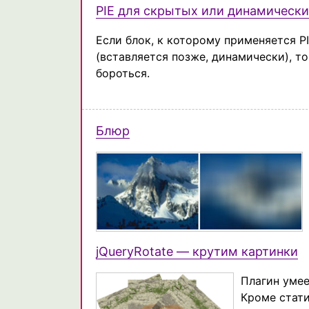
PIE для скрытых или динамически
Если блок, к которому применяется P
(вставляется позже, динамически), то
бороться.
Блюр
jQueryRotate — крутим картинки
Плагин умее
Кроме стат