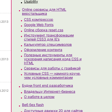
Usability
Online сервисы для HTML
верстальщика
CSS компрессор
1.2013
Google Web Fonts
Online сборка reset.css
Инструмент трансформации
стилей CSS3 для IE’s
Калькулятор спецсимволов
Оформление контента
Полезные инструменты для
ускорения написания кода CSS и
1.2013
HTML
Сервисы для работы с графикой
Условные CSS — намного круче,
чем условные комментарии
Будни front end разработчика
8.2012
Владельцу Интернет-бизнеса
О работе в целом
Веб без flash
Доступные движки 2D для сайтов