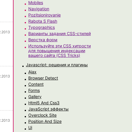
Mobiles
Navigation
Pozitsionirovanie
Rabota S Flash
Typographics
2.2013
Варианты задания CSS-стилей
Верстка форм
Используйте эти CSS хитрости
для повышения индексации
вашего сайта (CSS Tricks)
Javascript: решения и плагины
Ajax
2.2013
Browser Detect
Content
Forms
Gallery
Html5 And Css3
JavaScript эффекты
Overclock Site
2.2013
Position And Size
Ui