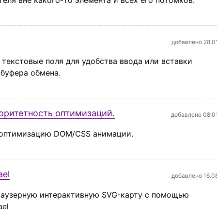
еля вне какого-то элемента и всех его потомков.
добавлено 28.0
текстовые поля для удобства ввода или вставки
 буфера обмена.
оритетность оптимизаций.
добавлено 08.0
а оптимизацию DOM/CSS анимации.
ael
добавлено 16.0
аузерную интерактивную SVG-карту с помощью
ael