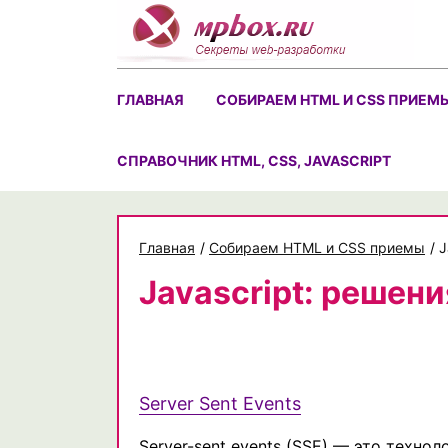
Skip
to
content
ГЛАВНАЯ
СОБИРАЕМ HTML И CSS ПРИЕМ
CПРАВОЧНИК HTML, CSS, JAVASCRIPT
Главная
/
Собираем HTML и CSS приемы
/
J
Javascript: решени
Server Sent Events
Server-sent events (SSE) — это техно