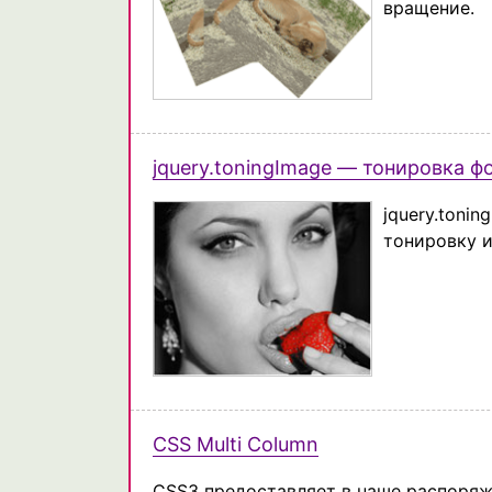
вращение.
jquery.toningImage — тонировка ф
jquery.toni
тонировку 
CSS Multi Column
CSS3 предоставляет в наше распоряж