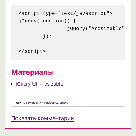
<script type="text/javascript">

jQuery(function() {

		jQuery("#resizable").resizable("destroy");

	});

Материалы
jQuery UI :: resizable
Теги:
размеры
,
интерфейс
,
jquery
Показать комментарии