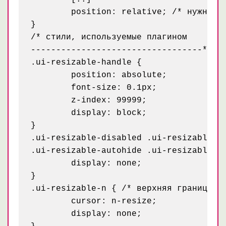
	position: relative; /* нужно обязательно для позиционирования границ, за которые будет тянуть пользователь */

}

/* стили, используемые плагином

----------------------------------*/

.ui-resizable-handle {

	position: absolute;

	font-size: 0.1px;

	z-index: 99999;

	display: block;

}

.ui-resizable-disabled .ui-resizable-ha
.ui-resizable-autohide .ui-resizable-ha
	display: none;

}

.ui-resizable-n { /* верхняя граница */
	cursor: n-resize;

	display: none;
