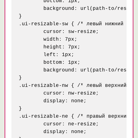
	bottom: 1px;

	background: url(path-to/resize-rb.gif); /* углам и границам можно задать любой фон */

}

.ui-resizable-sw { /* левый нижний угол
	cursor: sw-resize;

	width: 7px;

	height: 7px;

	left: 1px;

	bottom: 1px;

	background: url(path-to/resize-lb.gif);

}

.ui-resizable-nw { /* левый верхний уго
	cursor: nw-resize;

	display: none;

}

.ui-resizable-ne { /* правый верхний уг
	cursor: ne-resize;

	display: none;
