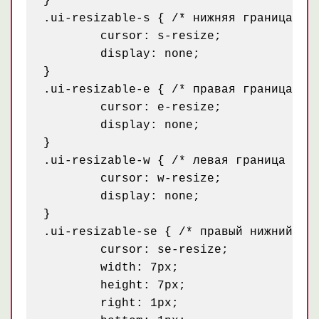
}

.ui-resizable-s { /* нижняя граница */

	cursor: s-resize;

	display: none;

}

.ui-resizable-e { /* правая граница */

	cursor: e-resize;

	display: none;

}

.ui-resizable-w { /* левая граница */

	cursor: w-resize;

	display: none;

}

.ui-resizable-se { /* правый нижний уго
	cursor: se-resize;

	width: 7px;

	height: 7px;

	right: 1px;
