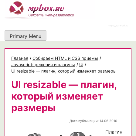
Skip
to
content
https://rz-work.ru
Primary Menu
Главная
/
Собираем HTML и CSS приемы
/
Javascript: решения и плагины
/
Ui
/
UI resizable — плагин, который изменяет размеры
UI resizable — плагин,
который изменяет
размеры
Дата публикации: 14.06.2010
Плагин