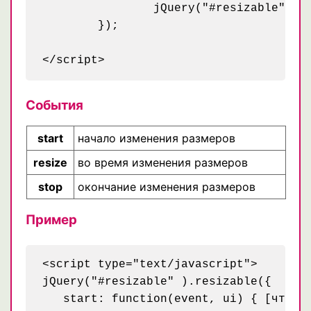
		jQuery("#resizable").resizable({handles: "se, sw", minWidth: "350"});

	});

События
start
начало изменения размеров
resize
во время изменения размеров
stop
окончание изменения размеров
Пример
<script type="text/javascript">

jQuery("#resizable" ).resizable({

   start: function(event, ui) { [что-то