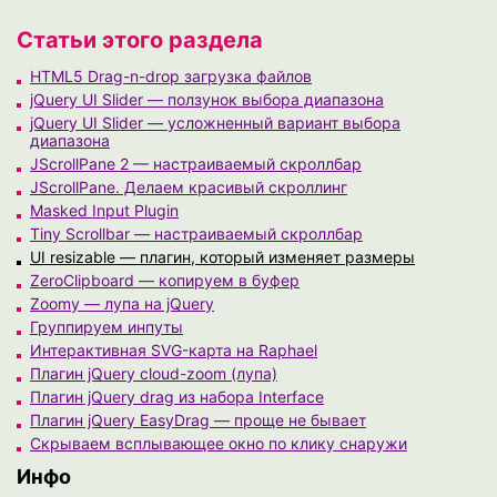
Статьи этого раздела
HTML5 Drag-n-drop загрузка файлов
jQuery UI Slider — ползунок выбора диапазона
jQuery UI Slider — усложненный вариант выбора
диапазона
JScrollPane 2 — настраиваемый скроллбар
JScrollPane. Делаем красивый скроллинг
Masked Input Plugin
Tiny Scrollbar — настраиваемый скроллбар
UI resizable — плагин, который изменяет размеры
ZeroClipboard — копируем в буфер
Zoomy — лупа на jQuery
Группируем инпуты
Интерактивная SVG-карта на Raphael
Плагин jQuery cloud-zoom (лупа)
Плагин jQuery drag из набора Interface
Плагин jQuery EasyDrag — проще не бывает
Скрываем всплывающее окно по клику снаружи
Инфо