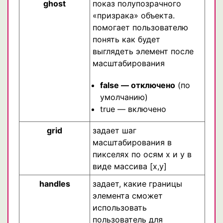
ghost
показ полупозрачного
«призрака» объекта.
помогает пользователю
понять как будет
выглядеть элемент после
масштабирования
false — отключено
(по
умолчанию)
true — включено
grid
задает шаг
масштабирования в
пикселях по осям x и y в
виде массива [x,y]
handles
задает, какие границы
элемента сможет
использовать
пользователь для