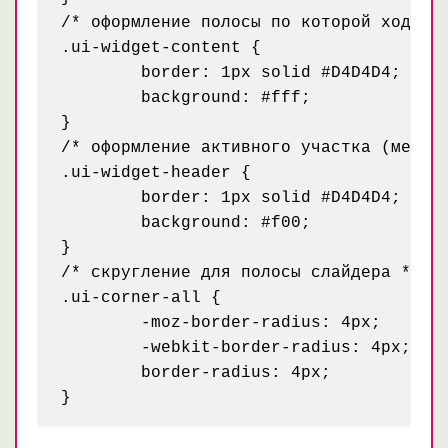
/* оформление полосы по которой ходит п
.ui-widget-content { 

	border: 1px solid #D4D4D4;

	background: #fff;

}

/* оформление активного участка (между 
.ui-widget-header { 

	border: 1px solid #D4D4D4;

	background: #f00;

}

/* скругление для полосы слайдера */

.ui-corner-all {

	-moz-border-radius: 4px;

	-webkit-border-radius: 4px;

	border-radius: 4px;
