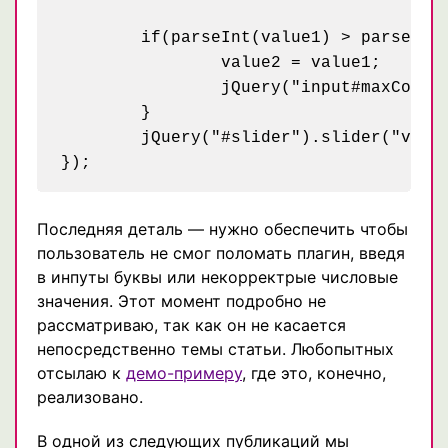
	if(parseInt(value1) > parseInt(value2)){

		value2 = value1;

		jQuery("input#maxCost").val(value2);

	}

	jQuery("#slider").slider("values",1,value2);

Последняя деталь — нужно обеспечить чтобы
пользователь не смог поломать плагин, введя
в инпуты буквы или некорректрые числовые
значения. Этот момент подробно не
рассматриваю, так как он не касается
непосредственно темы статьи. Любопытных
отсылаю к
демо-примеру
, где это, конечно,
реализовано.
В одной из следующих публикаций мы