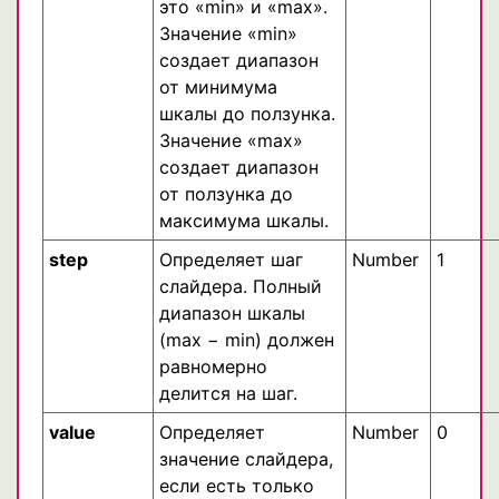
это «min» и «max».
Значение «min»
создает диапазон
от минимума
шкалы до ползунка.
Значение «max»
создает диапазон
от ползунка до
максимума шкалы.
step
Определяет шаг
Number
1
слайдера. Полный
диапазон шкалы
(max − min) должен
равномерно
делится на шаг.
value
Определяет
Number
0
значение слайдера,
если есть только