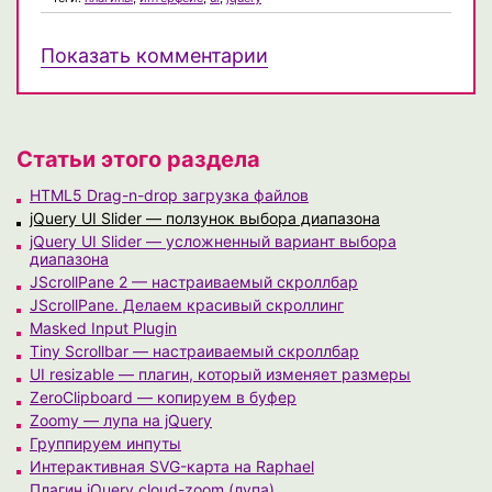
Показать комментарии
Статьи этого раздела
HTML5 Drag-n-drop загрузка файлов
jQuery UI Slider — ползунок выбора диапазона
jQuery UI Slider — усложненный вариант выбора
диапазона
JScrollPane 2 — настраиваемый скроллбар
JScrollPane. Делаем красивый скроллинг
Masked Input Plugin
Tiny Scrollbar — настраиваемый скроллбар
UI resizable — плагин, который изменяет размеры
ZeroClipboard — копируем в буфер
Zoomy — лупа на jQuery
Группируем инпуты
Интерактивная SVG-карта на Raphael
Плагин jQuery cloud-zoom (лупа)