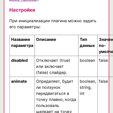
Настройки
При инициализации плагина можно задать
его параметры:
Название
Описание
Тип
Значе
параметра
данных
по-
умолч
disabled
Отключает (true)
boolean
false
или включает
(false) слайдер.
animate
Определяет, будет
boolean,
false
ли ползунок
string,
передвигаться в
int
точку плавно, когда
пользоваль
щелкает на точку