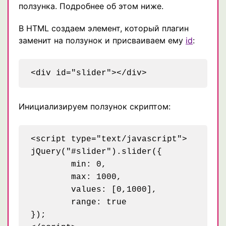
ползунка. Подробнее об этом ниже.
В HTML создаем элемент, который плагин
заменит на ползунок и присваиваем ему
id
:
Инициализируем ползунок скриптом:
<script type="text/javascript">

jQuery("#slider").slider({

	min: 0,

	max: 1000,

	values: [0,1000],

	range: true

});
