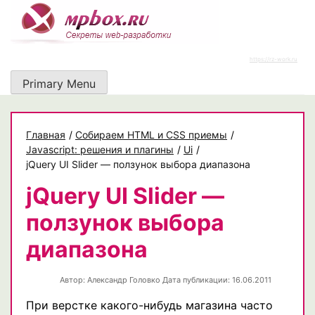
Skip
to
content
https://rz-work.ru
Primary Menu
Главная
/
Собираем HTML и CSS приемы
/
Javascript: решения и плагины
/
Ui
/
jQuery UI Slider — ползунок выбора диапазона
jQuery UI Slider —
ползунок выбора
диапазона
Автор:
Александр Головко
Дата публикации: 16.06.2011
При верстке какого-нибудь магазина часто