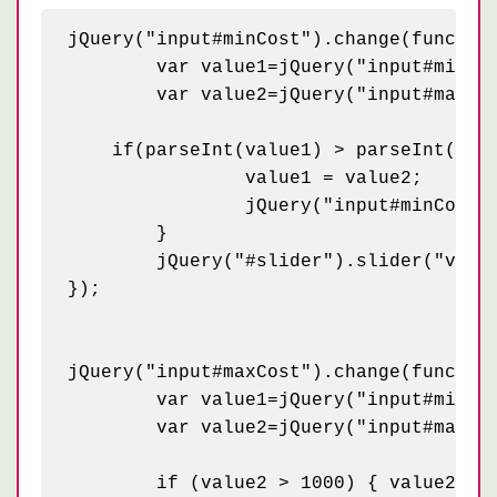
jQuery("input#minCost").change(function
	var value1=jQuery("input#minCost").val();

	var value2=jQuery("input#maxCost").val();

    if(parseInt(value1) > parseInt(valu
		value1 = value2;

		jQuery("input#minCost").val(value1);

	}

	jQuery("#slider").slider("values",0,value1);	

});

jQuery("input#maxCost").change(function
	var value1=jQuery("input#minCost").val();

	var value2=jQuery("input#maxCost").val();

	if (value2 > 1000) { value2 = 1000; jQuery("input#maxCost").val(1000)}
