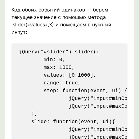
Код обоих событий одинаков — берем
текущее значение с помошью метода
.slider(«values»,X) и помещаем в нужный
инпут:
jQuery("#slider").slider({

	min: 0,

	max: 1000,

	values: [0,1000],

	range: true,

	stop: function(event, ui) {

		jQuery("input#minCost").val(jQuery("#slider").slider("values",0));

		jQuery("input#maxCost").val(jQuery("#slider").slider("values",1));

    },

    slide: function(event, ui){

		jQuery("input#minCost").val(jQuery("#slider").slider("values",0));

		jQuery("input#maxCost").val(jQuery("#slider").slider("values",1));
