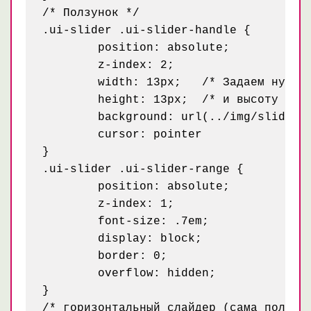
/* Ползунок */

.ui-slider .ui-slider-handle {

	position: absolute;

	z-index: 2;

	width: 13px;   /* Задаем нужную ширину */

	height: 13px;  /* и высоту */

	background: url(../img/slider.png) no-repeat; /* картинка изображающая ползунок. Или можно залить цветом, задать бордюр и скругления */

	cursor: pointer

}

.ui-slider .ui-slider-range {

	position: absolute;

	z-index: 1;

	font-size: .7em;

	display: block;

	border: 0;

	overflow: hidden;

}

/* горизонтальный слайдер (сама полоса 