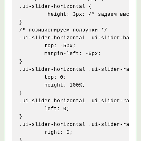
.ui-slider-horizontal {

	 height: 3px; /* задаем высоту согласно дизайна */

}

/* позиционируем ползунки */

.ui-slider-horizontal .ui-slider-handle
	top: -5px;

	margin-left: -6px;

}

.ui-slider-horizontal .ui-slider-range 
	top: 0;

	height: 100%;

}

.ui-slider-horizontal .ui-slider-range-
	left: 0;

}

.ui-slider-horizontal .ui-slider-range-
	right: 0;

}
