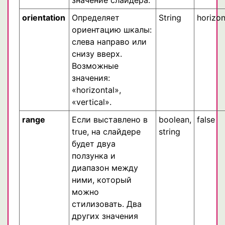
orientation
Определяет
String
horizon
ориентацию шкалы:
слева направо или
снизу вверх.
Возможные
значения:
«horizontal»,
«vertical».
range
Если выставлено в
boolean,
false
true, на слайдере
string
будет двуа
ползунка и
диапазон между
ними, который
можно
стилизовать. Два
других значения