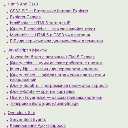
Html5 And Css3
CSS3 PIE — Progressive Internet Explorer
Explorer Canvas
html5shiv — HTML5 теги для IE
jQuery-Placeholder — замещающийся текст
Modernizr — HTML5 и CSS3 уже сегодня
PIE для скрытых или динамических элементов
JavaScript эффекты
Javascript блюр с помощью HTML5 Canvas
jQuery.color — учим animate работать с цветом
jquery.flip — плагин для переворота контента
jQuery.reflect — эффект отражения для текста и
изображений
jQuery.ScrollTo. Программная перемотка скролла
jQueryRotate — крутим картинки
Плагин hoverpulse — рассматриваем картинки
Тонировка фото jquery.toningImage
Overclock Site
Server Sent Events
Кэширование Ajax-запросов