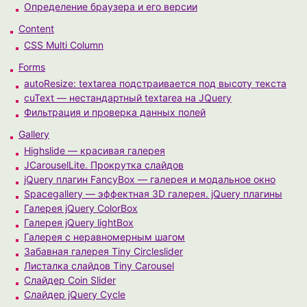
Определение браузера и его версии
Content
CSS Multi Column
Forms
autoResize: textarea подстраивается под высоту текста
cuText — нестандартный textarea на JQuery
Фильтрация и проверка данных полей
Gallery
Highslide — красивая галерея
JCarouselLite. Прокрутка слайдов
jQuery плагин FancyBox — галерея и модальное окно
Spacegallery — эффектная 3D галерея. jQuery плагины
Галерея jQuery ColorBox
Галерея jQuery lightBox
Галерея с неравномерным шагом
Забавная галерея Tiny Circleslider
Листалка слайдов Tiny Carousel
Слайдер Coin Slider
Слайдер jQuery Cycle