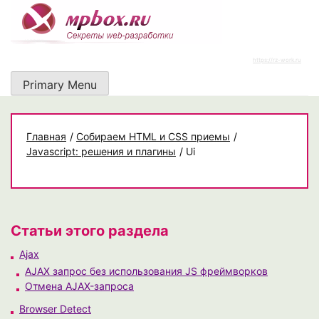
Skip
to
content
https://rz-work.ru
Primary Menu
Главная
/
Собираем HTML и CSS приемы
/
Javascript: решения и плагины
/
Ui
Статьи этого раздела
Ajax
AJAX запрос без использования JS фреймворков
Отмена AJAX-запроса
Browser Detect