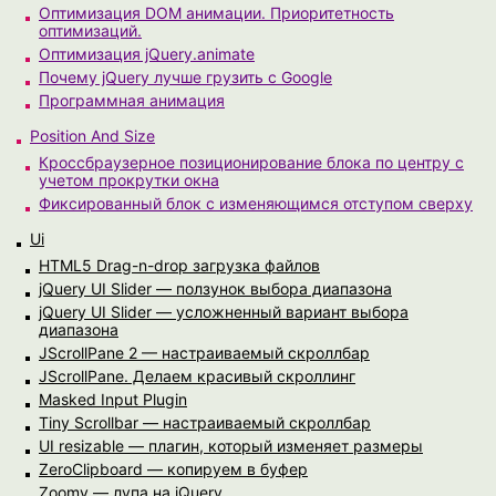
Оптимизация DOM анимации. Приоритетность
оптимизаций.
Оптимизация jQuery.animate
Почему jQuery лучше грузить с Google
Программная анимация
Position And Size
Кроссбраузерное позиционирование блока по центру с
учетом прокрутки окна
Фиксированный блок с изменяющимся отступом сверху
Ui
HTML5 Drag-n-drop загрузка файлов
jQuery UI Slider — ползунок выбора диапазона
jQuery UI Slider — усложненный вариант выбора
диапазона
JScrollPane 2 — настраиваемый скроллбар
JScrollPane. Делаем красивый скроллинг
Masked Input Plugin
Tiny Scrollbar — настраиваемый скроллбар
UI resizable — плагин, который изменяет размеры
ZeroClipboard — копируем в буфер
Zoomy — лупа на jQuery