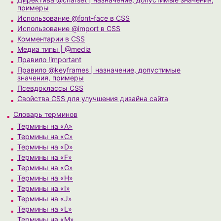
примеры
Использование @font-face в CSS
Использование @import в CSS
Комментарии в CSS
Медиа типы | @media
Правило !important
Правило @keyframes | назначение, допустимые
значения, примеры
Псевдоклассы CSS
Свойства CSS для улучшения дизайна сайта
Cловарь терминов
Термины на «A»
Термины на «C»
Термины на «D»
Термины на «F»
Термины на «G»
Термины на «H»
Термины на «I»
Термины на «J»
Термины на «L»
Термины на «M»