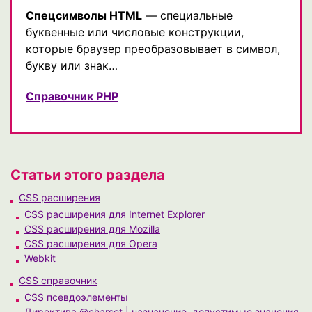
Спецсимволы HTML
— специальные
буквенные или числовые конструкции,
которые браузер преобразовывает в символ,
букву или знак…
Справочник PHP
Статьи этого раздела
CSS расширения
CSS расширения для Internet Explorer
CSS расширения для Mozilla
CSS расширения для Opera
Webkit
CSS справочник
CSS псевдоэлементы
Директива @charset | назначение, допустимые значения,