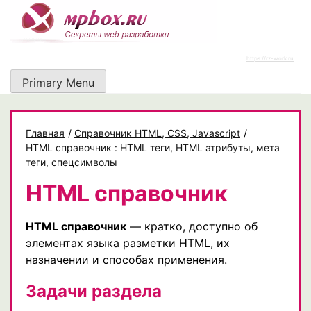
Skip
to
content
https://rz-work.ru
Primary Menu
Главная
/
Cправочник HTML, CSS, Javascript
/
HTML справочник : HTML теги, HTML атрибуты, мета
теги, спецсимволы
HTML справочник
HTML справочник
— кратко, доступно об
элементах языка разметки HTML, их
назначении и способах применения.
Задачи раздела