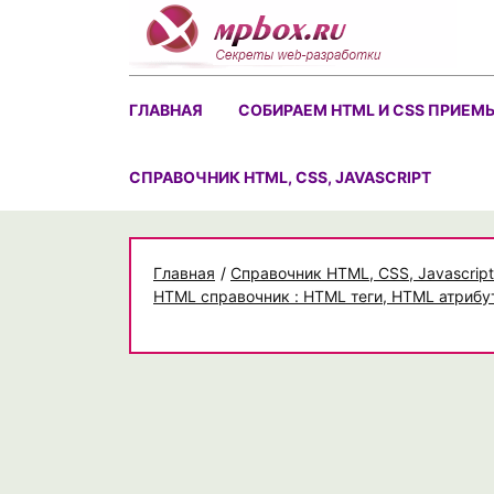
Skip
to
content
ГЛАВНАЯ
СОБИРАЕМ HTML И CSS ПРИЕМ
CПРАВОЧНИК HTML, CSS, JAVASCRIPT
Главная
/
Cправочник HTML, CSS, Javascript
HTML справочник : HTML теги, HTML атрибу