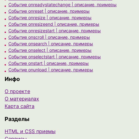
Событие onreadystatechange | описание, примеры
Событие onreset | описание, примеры
Событие onresize | описание, примеры
Событие onresizeend | описание, примеры
Событие onresizestart | описание, примеры
Событие onscroll | описание, примеры
Событие onsearch | описание, примеры
Событие onselect | описание, примеры
Событие onselectstart | описание, примеры
Событие onstart | описание, примеры
Событие onunload | описание, примеры
Инфо
О проекте
О материалах
Карта сайта
Разделы
HTML и CSS приемы
Сервисы