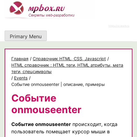
Skip
to
content
https://rz-work.ru
Primary Menu
Главная
/
Cправочник HTML, CSS, Javascript
/
HTML справочник : HTML теги, HTML атрибуты, мета
теги, спецсимволы
/
Events
/
Событие onmouseenter | описание, примеры
Событие
onmouseenter
Событие onmouseenter
происходит, когда
пользователь помещает курсор мыши в