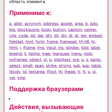
область элемента.
Применимо к:
a
,
abbr
,
acronym
,
address
,
applet
,
area
,
b
,
bdo
,
big
,
blockquote
,
body
,
button
,
caption
,
center
,
cite
,
code
,
dd
,
del
,
dfn
,
dir
,
div
,
dl
,
dt
,
em
,
embed
,
fieldset
,
font
,
form
,
frame
,
frameset
,
h1-h6
,
hr
,
html
,
i
,
iframe
,
img
,
input
,
ins
,
isindex
,
kbd
,
label
,
legend
,
li
,
listing
,
map
,
marquee
,
menu
,
nobr
,
noframes
,
object
,
ol
,
p
,
plaintext
,
pre
,
q
,
s
,
samp
,
select
,
small
,
span
,
strike
,
strong
,
sub
,
sup
,
table
,
tbody
,
td
,
textarea
,
tfoot
,
th
,
thead
,
tr
,
tt
,
u
,
ul
,
var
,
xmp
Поддержка браузерами
Действия, вызывающие