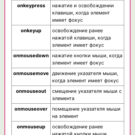
onkeypress
нажатие и освобождении
клавиши, когда элемент
имеет фокус
onkeyup
освобождение ранее
нажатой клавиши, когда
элемент имеет фокус
onmousedown
нажатие кнопки мыши, когда
элемент имеет фокус
onmousemove
движение указателя мыши,
когда элемент имеет фокус
onmouseout
смещение указателя мыши с
элемента
onmouseover
помещение указателя мыши
на элемент
onmouseup
освобождение ранее
нажатой кнопки мыши,