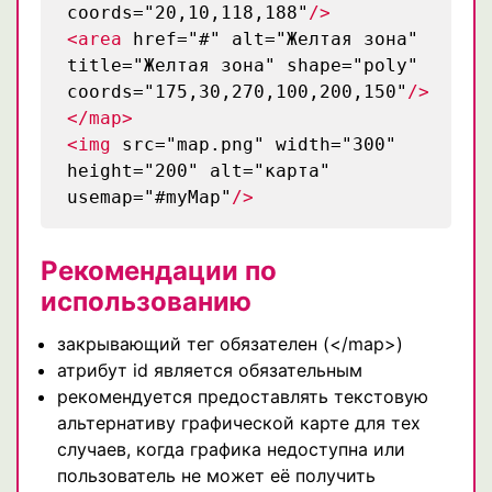
coords="20,10,118,188"
/>
<area
href="#" alt="Желтая зона"
title="Желтая зона" shape="poly"
coords="175,30,270,100,200,150"
/>
</map>
<img
src="map.png" width="300"
height="200" alt="карта"
usemap="#myMap"
/>
Рекомендации по
использованию
закрывающий тег обязателен (</map>)
атрибут id является обязательным
рекомендуется предоставлять текстовую
альтернативу графической карте для тех
случаев, когда графика недоступна или
пользователь не может её получить