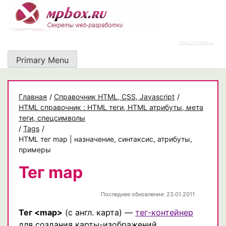
Skip
to
content
https://rz-work.ru
Primary Menu
Главная
/
Cправочник HTML, CSS, Javascript
/
HTML справочник : HTML теги, HTML атрибуты, мета
теги, спецсимволы
/
Tags
/
HTML тег map | назначение, синтаксис, атрибуты,
примеры
Тег map
Последнее обновление: 23.01.2011
Тег <map>
(с англ. карта) —
тег-контейнер
для создания карты-изображений.