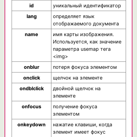
id
уникальный идентификатор
lang
определяет язык
отображаемого документа
name
имя карты изображения.
Используется, как значение
параметра usemap тега
<img>
onblur
потеря фокуса элементом
onclick
щелчок на элементе
ondblclick
двойной щелчок на
элементе
onfocus
получение фокуса
элементом
onkeydown
нажатие клавиши, когда
элемент имеет фокус