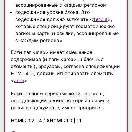
ассоциированные с каждым регионом
содержимое уровня блока. Это
содержимое должно включать <
теги a
>,
которые специфицируют геометрические
регионы карты и ссылки, ассоциированные
с каждым регионом
Если тег <map> имеет смешанное
содержимое (и теги <area>, и блочные
элементы), браузеры, согласно спецификации
HTML 4.01, должны игнорировать элементы
<
area
>.
Если регионы перекрываются, элемент,
определяющий регион, который появился
раньше в документе, имеет приоритет.
HTML
:
3.2
|
4
/
XHTML
:
1.0
|
1.1