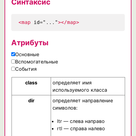
Синтаксис
<map
id="..."
></map>
Атрибуты
Основные
Вспомогательные
События
class
определяет имя
используемого класса
dir
определяет направление
символов:
ltr — слева направо
rtl — справа налево