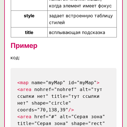
когда элемент имеет фокус
style
задает встроенную таблицу
стилей
title
всплывающая подсказка
Пример
код:
<map
name="myMap" id="myMap"
>
<area
nohref="nohref" alt="тут
ссылки нет" title="тут ссылки
нет" shape="circle"
coords="70,138,39"
/>
<area
href="#" alt="Серая зона"
title="Серая зона" shape="rect"