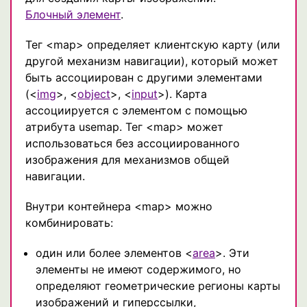
Блочный элемент
.
Тег <map> определяет клиентскую карту (или
другой механизм навигации), который может
быть ассоциирован с другими элементами
(<
img
>, <
object
>, <
input
>). Карта
ассоциируется с элементом с помощью
атрибута usemap. Тег <map> может
использоваться без ассоциированного
изображения для механизмов общей
навигации.
Внутри контейнера <map> можно
комбинировать:
один или более элементов <
area
>. Эти
элементы не имеют содержимого, но
определяют геометрические регионы карты
изображений и гиперссылки,