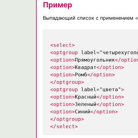
Пример
Выпадающий список с применением <
<select>
<optgroup
label="четырехугол
<option>
Прямоугольник
</optio
<option>
Квадрат
</option>
<option>
Ромб
</option>
</optgroup>
<optgroup
label="цвета"
>
<option>
Красный
</option>
<option>
Зеленый
</option>
<option>
Синий
</option>
</optgroup>
</select>