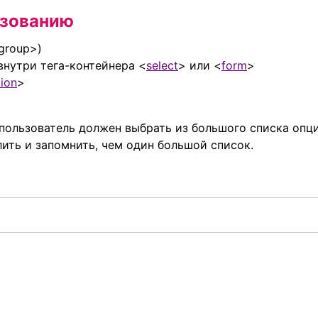
ьзованию
group>)
внутри тега-контейнера <
select
> или <
form
>
ion
>
 пользователь должен выбрать из большого списка опци
ить и запомнить, чем один большой список.