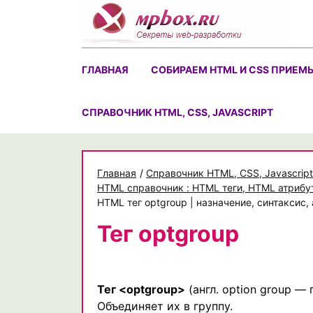
Skip
to
content
ГЛАВНАЯ
СОБИРАЕМ HTML И CSS ПРИЕМ
CПРАВОЧНИК HTML, CSS, JAVASCRIPT
Главная
/
Cправочник HTML, CSS, Javascript
HTML справочник : HTML теги, HTML атрибу
HTML тег optgroup | назначение, синтаксис
Тег optgroup
Тег <optgroup>
(англ. option group —
Объединяет их в группу.