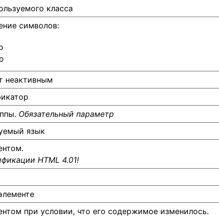
ользуемого класса
ение символов:
о
о
нт неактивным
фикатор
уппы.
Обязательный параметр
зуемый язык
ентом.
ификации HTML 4.01!
элементе
ентом при условии, что его содержимое изменилось.