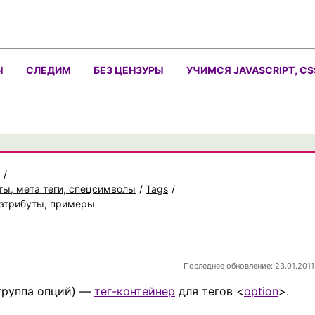
Ы
СЛЕДИМ
БЕЗ ЦЕНЗУРЫ
УЧИМСЯ JAVASCRIPT, CS
/
ты, мета теги, спецсимволы
/
Tags
/
, атрибуты, примеры
Последнее обновление: 23.01.2011
 группа опций) —
тег-контейнер
для тегов <
option
>.