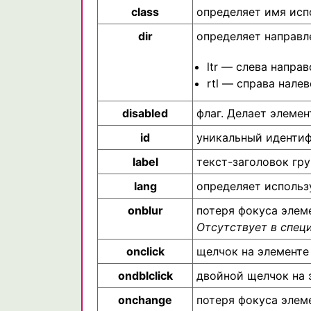
class
определяет имя исп
dir
определяет направл
ltr — слева направ
rtl — справа налев
disabled
флаг. Делает элеме
id
уникальный иденти
label
текст-заголовок гр
lang
определяет исполь
onblur
потеря фокуса элем
Отсутствует в спец
onclick
щелчок на элементе
ondblclick
двойной щелчок на 
onchange
потеря фокуса элем