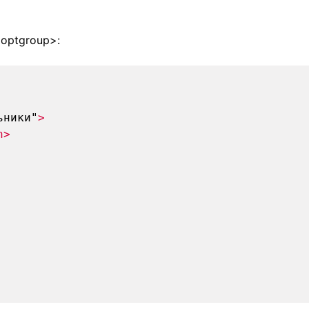
optgroup>:
ьники"
>
n>