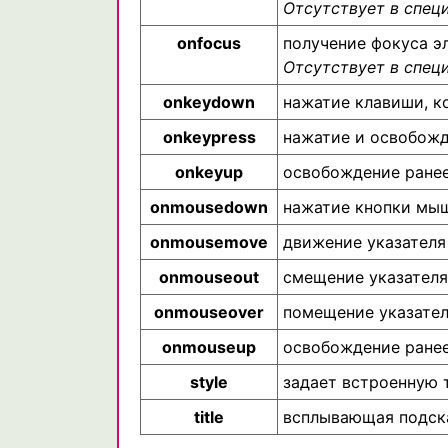
Отсутствует в спец
onfocus
получение фокуса э
Отсутствует в спец
onkeydown
нажатие клавиши, к
onkeypress
нажатие и освобожд
onkeyup
освобождение ранее
onmousedown
нажатие кнопки мыш
onmousemove
движение указателя
onmouseout
смещение указателя
onmouseover
помещение указател
onmouseup
освобождение ранее
style
задает встроенную 
title
всплывающая подск