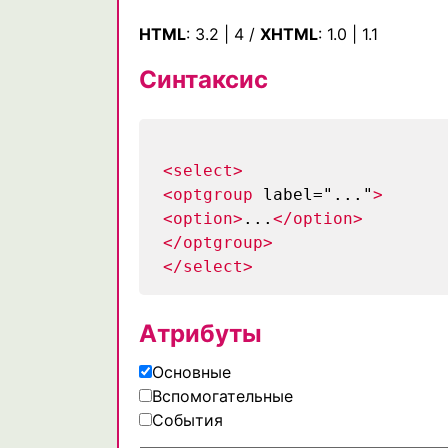
HTML
:
3.2
|
4
/
XHTML
:
1.0
|
1.1
Синтаксис
<select>
<optgroup
label="..."
>
<option>
...
</option>
</optgroup>
</select>
Атрибуты
Основные
Вспомогательные
События