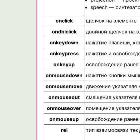
speech — синтезат
onclick
щелчок на элементе
ondblclick
двойной щелчок на э
onkeydown
нажатие клавиши, ко
onkeypress
нажатие и освобожде
onkeyup
освобождение ранее 
onmousedown
нажатие кнопки мыши
onmousemove
движение указателя 
onmouseout
смещение указателя
onmouseover
помещение указател
onmouseup
освобождение ранее 
rel
тип взаимосвязи тек