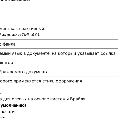
мент как неактивный.
фикации HTML 4.01!
о файла
емый язык в документе, на который указывает ссылка
икатор
ображаемого документа
торого применяется стиль оформления
ва
ва для слепых на основе системы Брайля
о умолчанию)
 печати
тор