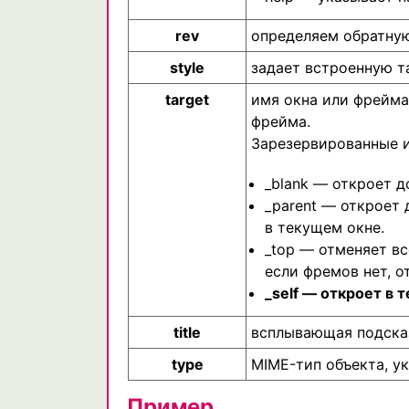
rev
определяем обратную
style
задает встроенную т
target
имя окна или фрейма
фрейма.
Зарезервированные 
_blank — откроет д
_parent — откроет 
в текущем окне.
_top — отменяет вс
если фремов нет, о
_self — откроет в 
title
всплывающая подска
type
MIME-тип объекта, ук
Пример