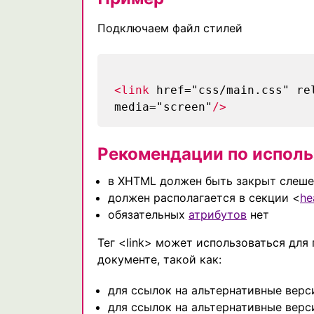
Подключаем файл стилей
<link
href="css/main.css" rel
media="screen"
/>
Рекомендации по испол
в XHTML должен быть закрыт слешем
должен располагается в секции <
he
обязательных
атрибутов
нет
Тег <link> может использоваться дл
документе, такой как:
для ссылок на альтернативные верс
для ссылок на альтернативные верс