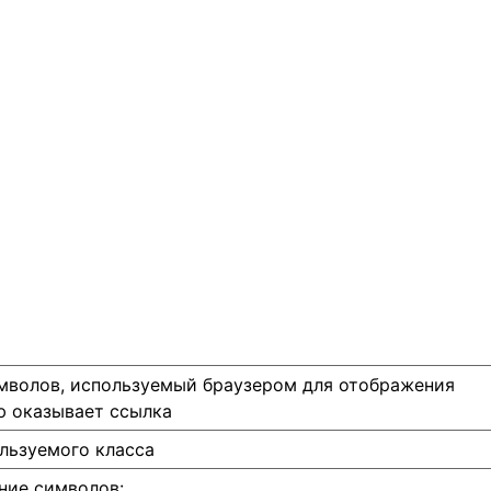
мволов, используемый браузером для отображения
ю оказывает ссылка
льзуемого класса
ние символов: