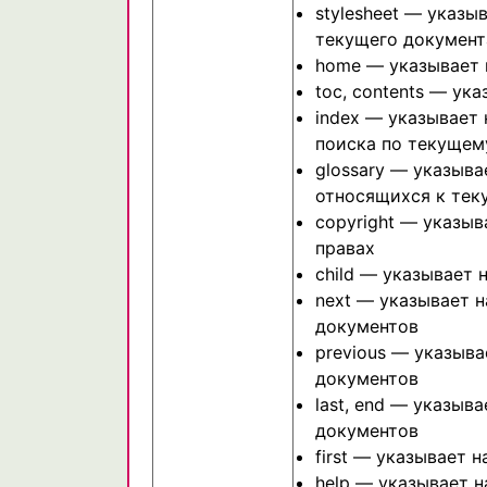
stylesheet — указы
текущего документ
home — указывает 
toc, contents — ук
index — указывает
поиска по текущем
glossary — указыв
относящихся к тек
copyright — указыв
правах
child — указывает
next — указывает 
документов
previous — указыв
документов
last, end — указыв
документов
first — указывает 
help — указывает н