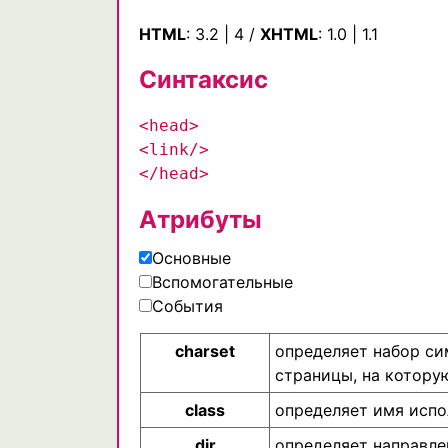
HTML
:
3.2
|
4
/
XHTML
:
1.0
|
1.1
Синтаксис
<head>
<link/>
</head>
Атрибуты
Основные
Вспомогательные
События
charset
определяет набор си
страницы, на котору
class
определяет имя испо
dir
определяет направле