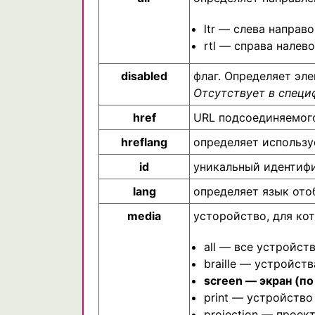
ltr — слева направо
rtl — справа налево
disabled
флаг. Определяет эле
Отсутствует в специ
href
URL подсоединяемог
hreflang
определяет использу
id
уникальный идентиф
lang
определяет язык от
media
усторойство, для ко
all — все устройст
braille — устройст
screen — экран (п
print — устройство
projection — проек