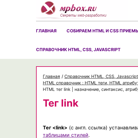
Skip
to
content
ГЛАВНАЯ
СОБИРАЕМ HTML И CSS ПРИЕМ
CПРАВОЧНИК HTML, CSS, JAVASCRIPT
Главная
/
Cправочник HTML, CSS, Javascript
HTML справочник : HTML теги, HTML атрибу
HTML тег link | назначение, синтаксис, атр
Тег link
Тег <link>
(с англ. ссылка) устанавли
таблицами стилей
.