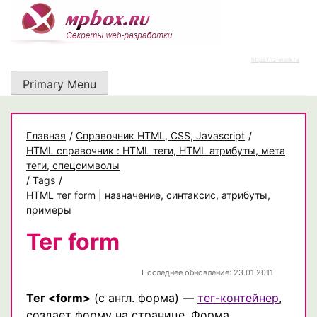
Skip
to
content
https://rz-work.ru
Primary Menu
Главная
/
Cправочник HTML, CSS, Javascript
/
HTML справочник : HTML теги, HTML атрибуты, мета
теги, спецсимволы
/
Tags
/
HTML тег form | назначение, синтаксис, атрибуты,
примеры
Тег form
Последнее обновление: 23.01.2011
Тег <form>
(с англ. форма) —
тег-контейнер
,
создает форму на странице. Форма