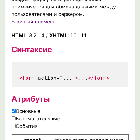
применяется для обмена данными между
пользователями и сервером.
Блочный элемент
.
HTML
:
3.2
|
4
/
XHTML
:
1.0
|
1.1
Синтаксис
<form
action="..."
>
...
</form>
Атрибуты
Основные
Вспомогательные
События
accept
список типов содержимого,