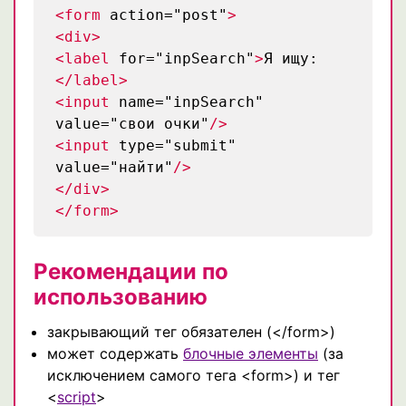
<form
action="post"
>
<div>
<label
for="inpSearch"
>
Я ищу:
</label>
<input
name="inpSearch"
value="свои очки"
/>
<input
type="submit"
value="найти"
/>
</div>
</form>
Рекомендации по
использованию
закрывающий тег обязателен (</form>)
может содержать
блочные элементы
(за
исключением самого тега <form>) и тег
<
script
>