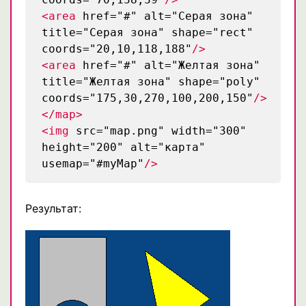
<area
href="#" alt="Серая зона"
title="Серая зона" shape="rect"
coords="20,10,118,188"
/>
<area
href="#" alt="Желтая зона"
title="Желтая зона" shape="poly"
coords="175,30,270,100,200,150"
/>
</map>
<img
src="map.png" width="300"
height="200" alt="карта"
usemap="#myMap"
/>
Результат: