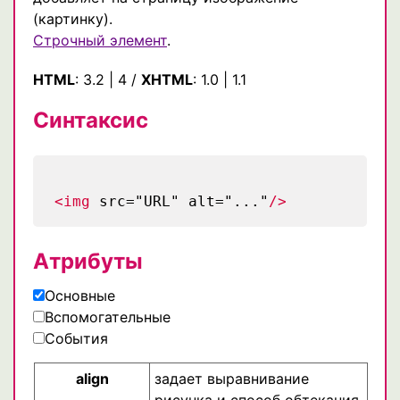
(картинку).
Строчный элемент
.
HTML
:
3.2
|
4
/
XHTML
:
1.0
|
1.1
Синтаксис
<img
src="URL" alt="..."
/>
Атрибуты
Основные
Вспомогательные
События
align
задает выравнивание
рисунка и способ обтекания