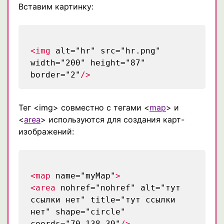
Вставим картинку:
<img
alt="hr" src="hr.png"
width="200" height="87"
border="2"
/>
Тег <img> совместно с тегами <
map
> и
<
area
> используются для создания карт-
изображений:
<map
name="myMap"
>
<area
nohref="nohref" alt="тут
ссылки нет" title="тут ссылки
нет" shape="circle"
coords="70,138,39"
/>