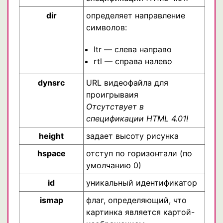
dir
определяет направление
символов:
ltr — слева направо
rtl — справа налево
dynsrc
URL видеофайла для
проигрываия
Отсутствует в
спецификации HTML 4.01!
height
задает высоту рисунка
hspace
отступ по горизонтали (по
умолчанию 0)
id
уникальный идентификатор
ismap
флаг, определяющий, что
картинка является картой-