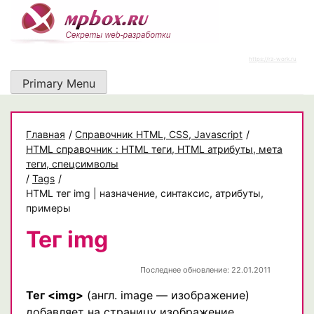
Skip
to
content
https://rz-work.ru
Primary Menu
Главная
/
Cправочник HTML, CSS, Javascript
/
HTML справочник : HTML теги, HTML атрибуты, мета
теги, спецсимволы
/
Tags
/
HTML тег img | назначение, синтаксис, атрибуты,
примеры
Тег img
Последнее обновление: 22.01.2011
Тег <img>
(англ. image — изображение)
добавляет на страницу изображение