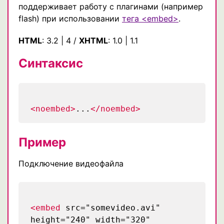
поддерживает работу с плагинами (например
flash) при использовании
тега <embed>
.
HTML
:
3.2
|
4
/
XHTML
:
1.0
|
1.1
Синтаксис
<noembed>
...
</noembed>
Пример
Подключение видеофайла
<embed
src="somevideo.avi"
height="240" width="320"