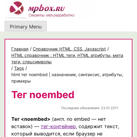
Skip
to
content
Primary Menu
Главная
/
Cправочник HTML, CSS, Javascript
/
HTML справочник : HTML теги, HTML атрибуты, мета
теги, спецсимволы
/
Tags
/
html тег noembed | назначение, синтаксис, атрибуты,
примеры
Тег noembed
Последнее обновление: 23.01.2011
Тег <noembed>
(англ. no embed — нет
вставок) —
тег-контейнер
, содержит текст,
который выводится, если браузер не