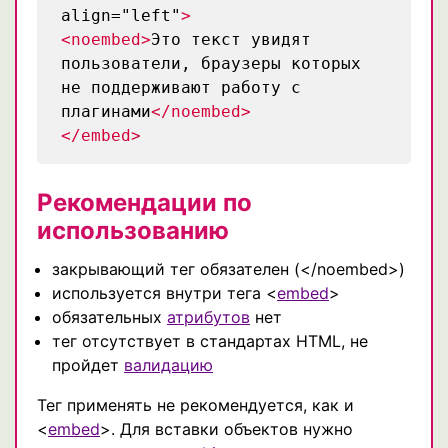
align="left"
>
<noembed>
Это текст увидят
пользователи, браузеры которых
не поддерживают работу с
плагинами
</noembed>
</embed>
Рекомендации по
использованию
закрывающий тег обязателен (</noembed>)
используется внутри тега <
embed
>
обязательных
атрибутов
нет
тег отсутствует в стандартах HTML, не
пройдет
валидацию
Тег применять не рекомендуется, как и
<
embed
>. Для вставки объектов нужно