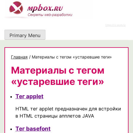
Skip
to
content
https://rz-work.ru
Primary Menu
Главная
/
Материалы с тегом «устаревшие теги»
Материалы с тегом
«устаревшие теги»
Тег applet
HTML тег applet предназначен для встройки
в HTML страницы апплетов JAVA
Тег basefont