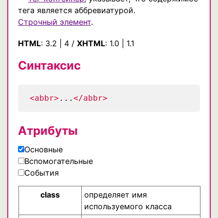
тега является аббревиатурой.
Строчный элемент
.
HTML
:
3.2
|
4
/
XHTML
:
1.0
|
1.1
Синтаксис
<abbr>
...
</abbr>
Атрибуты
Основные
Вспомогательные
События
class
определяет имя
используемого класса