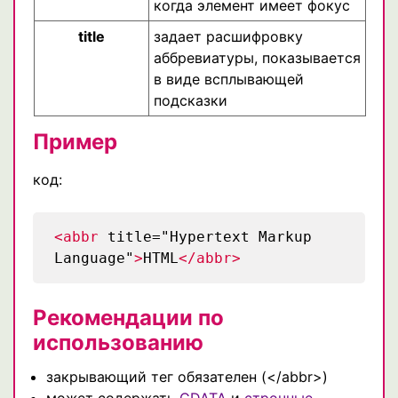
когда элемент имеет фокус
title
задает расшифровку
аббревиатуры, показывается
в виде всплывающей
подсказки
Пример
код:
<abbr
title="Hypertext Markup
Language"
>
HTML
</abbr>
Рекомендации по
использованию
закрывающий тег обязателен (</abbr>)
может содержать
CDATA
и
строчные