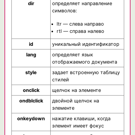
dir
определяет направление
символов:
ltr — слева направо
rtl — справа налево
id
уникальный идентификатор
lang
определяет язык
отображаемого документа
style
задает встроенную таблицу
стилей
onclick
щелчок на элементе
ondblclick
двойной щелчок на
элементе
onkeydown
нажатие клавиши, когда
элемент имеет фокус