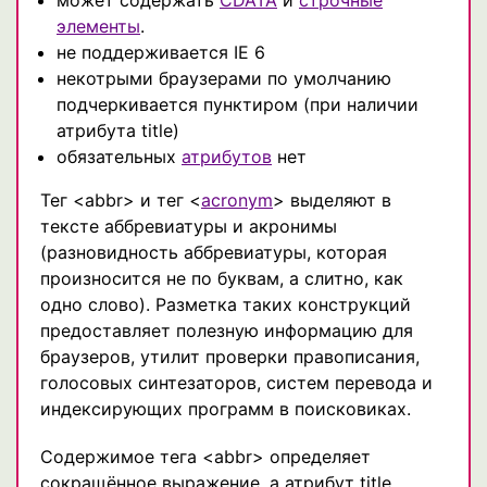
элементы
.
не поддерживается IE 6
некотрыми браузерами по умолчанию
подчеркивается пунктиром (при наличии
атрибута title)
обязательных
атрибутов
нет
Тег <abbr> и тег <
acronym
> выделяют в
тексте аббревиатуры и акронимы
(разновидность аббревиатуры, которая
произносится не по буквам, а слитно, как
одно слово). Разметка таких конструкций
предоставляет полезную информацию для
браузеров, утилит проверки правописания,
голосовых синтезаторов, систем перевода и
индексирующих программ в поисковиках.
Содержимое тега <abbr> определяет
сокращённое выражение, а атрибут title