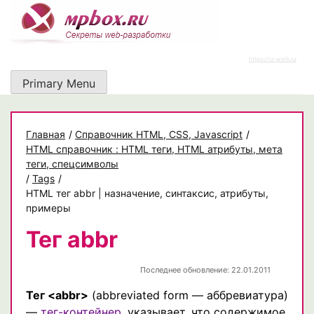
Skip
to
content
https://rz-work.ru
Primary Menu
Главная
/
Cправочник HTML, CSS, Javascript
/
HTML справочник : HTML теги, HTML атрибуты, мета
теги, спецсимволы
/
Tags
/
HTML тег abbr | назначение, синтаксис, атрибуты,
примеры
Тег abbr
Последнее обновление: 22.01.2011
Тег <abbr>
(abbreviated form — аббревиатура)
—
тег-контейнер
, указывает, что содержимое