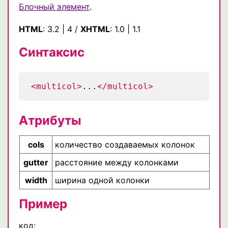
Блочный элемент
.
HTML
:
3.2
|
4
/
XHTML
:
1.0
|
1.1
Синтаксис
<multicol>
...
</multicol>
Атрибуты
cols
количество создаваемых колонок
gutter
расстояние между колонками
width
ширина одной колонки
Пример
код: