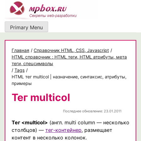
Skip
to
content
Primary Menu
Главная
/
Cправочник HTML, CSS, Javascript
/
HTML справочник : HTML теги, HTML атрибуты, мета
теги, спецсимволы
/
Tags
/
HTML тег multicol | назначение, синтаксис, атрибуты,
примеры
Тег multicol
Последнее обновление: 23.01.2011
Тег <multicol>
(англ. multi column — несколько
столбцов) —
тег-контейнер
, размещает
контент в несколько колонок.