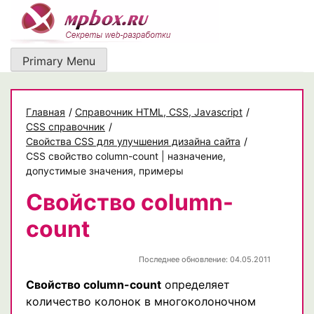
Skip
to
content
Primary Menu
Главная
/
Cправочник HTML, CSS, Javascript
/
CSS справочник
/
Свойства CSS для улучшения дизайна сайта
/
CSS свойство column-count | назначение,
допустимые значения, примеры
Свойство column-
count
Последнее обновление: 04.05.2011
Свойство column-count
определяет
количество колонок в многоколоночном