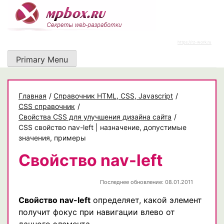
Skip
to
content
https://rz-work.ru
Primary Menu
Главная
/
Cправочник HTML, CSS, Javascript
/
CSS справочник
/
Свойства CSS для улучшения дизайна сайта
/
CSS свойство nav-left | назначение, допустимые
значения, примеры
Свойство nav-left
Последнее обновление: 08.01.2011
Свойство nav-left
определяет, какой элемент
получит фокус при навигации влево от
данного элемента.