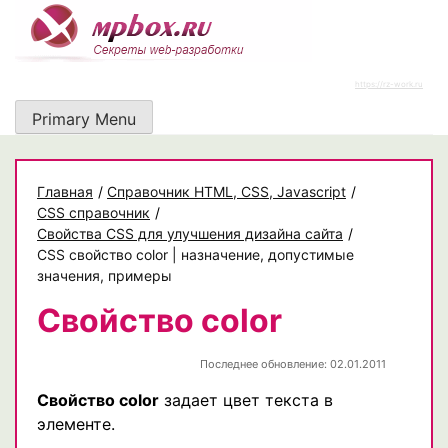
Skip
to
content
https://rz-work.ru
Primary Menu
Главная
/
Cправочник HTML, CSS, Javascript
/
CSS справочник
/
Свойства CSS для улучшения дизайна сайта
/
CSS свойство color | назначение, допустимые
значения, примеры
Свойство color
Последнее обновление: 02.01.2011
Свойство color
задает цвет текста в
элементе.