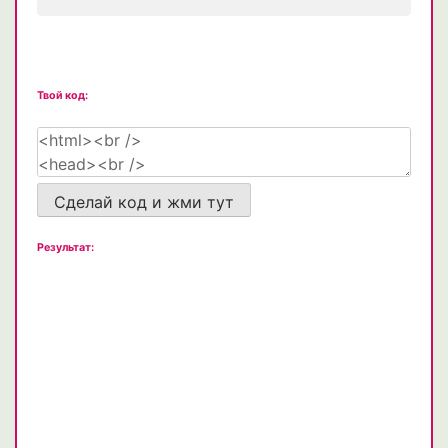
Твой код:
Сделай код и жми тут
Результат: