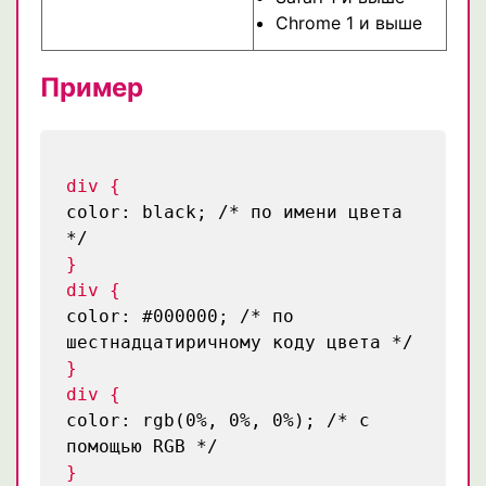
Chrome 1 и выше
Пример
div {
color: black;
/* по имени цвета
*/
}
div {
color: #000000;
/* по
шестнадцатиричному коду цвета */
}
div {
color: rgb(0%, 0%, 0%);
/* с
помощью RGB */
}