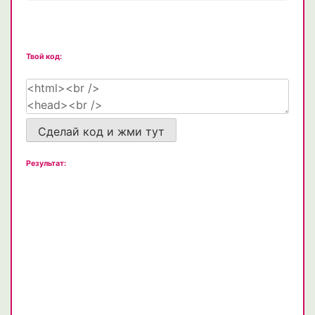
Твой код:
Сделай код и жми тут
Результат: