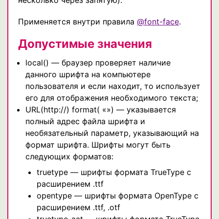
Применяется внутри правила
@font-face
.
Допустимые значения
local() — браузер проверяет наличие
данного шрифта на компьютере
пользователя и если находит, то использует
его для отображения необходимого текста;
URL(http://) format( «») — указывается
полный адрес файла шрифта и
необязательный параметр, указывающий на
формат шрифта. Шрифты могут быть
следующих форматов:
truetype — шрифты формата TrueType с
расширением .ttf
opentype — шрифты формата OpenType с
расширением .ttf, .otf
truetype-aat — шрифты формата TrueType