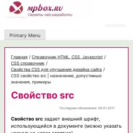
Skip
to
content
https://rz-work.ru
Primary Menu
Главная
/
Cправочник HTML, CSS, Javascript
/
CSS справочник
/
Свойства CSS для улучшения дизайна сайта
/
CSS свойство src | назначение, допустимые
значения, примеры
Свойство src
Последнее обновление: 09.01.2011
Свойство src
задает внешний шрифт,
использующийся в документе (можно указать
несколько через запятую).