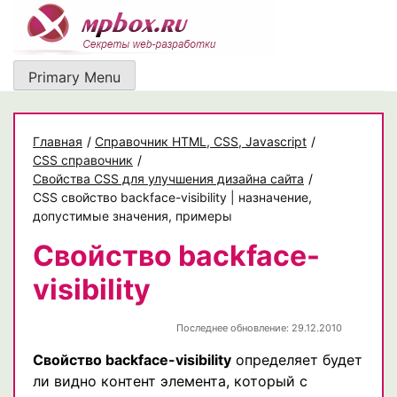
Skip
to
content
Primary Menu
Главная
/
Cправочник HTML, CSS, Javascript
/
CSS справочник
/
Свойства CSS для улучшения дизайна сайта
/
CSS свойство backface-visibility | назначение,
допустимые значения, примеры
Свойство backface-
visibility
Последнее обновление: 29.12.2010
Свойство backface-visibility
определяет будет
ли видно контент элемента, который с