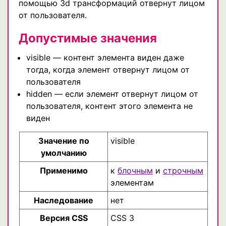
помощью 3d трансформаций отвернут лицом
от пользователя.
Допустимые значения
visible — контент элемента виден даже
тогда, когда элемент отвернут лицом от
пользователя
hidden — если элемент отвернут лицом от
пользователя, контент этого элемента не
виден
Значение по
visible
умолчанию
Применимо
к
блочным
и
строчным
элементам
Наследование
нет
Версия CSS
CSS 3