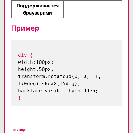
Поддерживается
браузерами
Пример
div {
width:100px;
height:50px;
transform:rotate3d(0, 0, -1,
170deg) skewX(15deg);
backface-visibility:hidden;
}
Твой код: