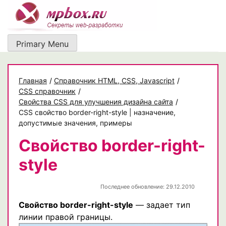
Skip
to
content
Primary Menu
Главная
/
Cправочник HTML, CSS, Javascript
/
CSS справочник
/
Свойства CSS для улучшения дизайна сайта
/
CSS свойство border-right-style | назначение,
допустимые значения, примеры
Свойство border-right-
style
Последнее обновление: 29.12.2010
Свойство border-right-style
— задает тип
линии правой границы.