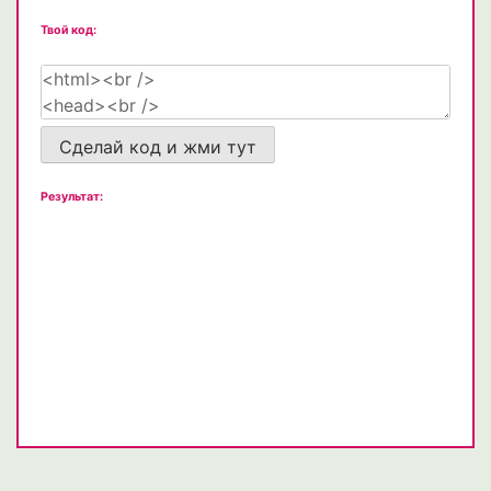
Твой код:
Сделай код и жми тут
Результат: