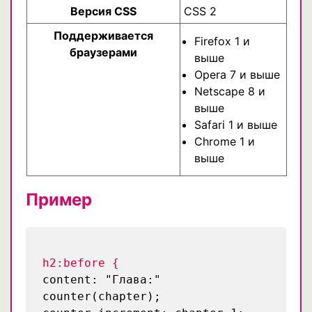
Версия CSS
CSS 2
Поддерживается
Firefox 1 и
браузерами
выше
Opera 7 и выше
Netscape 8 и
выше
Safari 1 и выше
Chrome 1 и
выше
Пример
h2:before {
content: "Глава:"
counter(chapter);