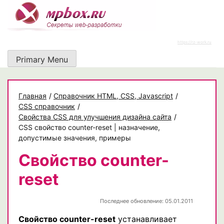
Skip
to
content
https://rz-work.ru
Primary Menu
Главная
/
Cправочник HTML, CSS, Javascript
/
CSS справочник
/
Свойства CSS для улучшения дизайна сайта
/
CSS свойство counter-reset | назначение,
допустимые значения, примеры
Свойство counter-
reset
Последнее обновление: 05.01.2011
Свойство counter-reset
устанавливает