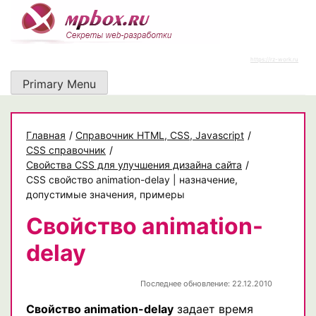
Skip
to
content
https://rz-work.ru
Primary Menu
Главная
/
Cправочник HTML, CSS, Javascript
/
CSS справочник
/
Свойства CSS для улучшения дизайна сайта
/
CSS свойство animation-delay | назначение,
допустимые значения, примеры
Свойство animation-
delay
Последнее обновление: 22.12.2010
Свойство animation-delay
задает время