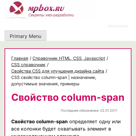
Skip
to
content
https://rz-work.ru
Primary Menu
Главная
/
Cправочник HTML, CSS, Javascript
/
CSS справочник
/
Свойства CSS для улучшения дизайна сайта
/
CSS свойство column-span | назначение,
допустимые значения, примеры
Свойство column-span
Последнее обновление: 02.01.2011
Свойство column-span
определяет одну или
все колонки будет охватывать элемент в
многоколоночном элементе.