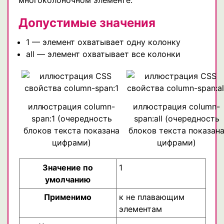
Допустимые значения
1 — элемент охватывает одну колонку
all — элемент охватывает все колонки
иллюстрация column-
иллюстрация column-
span:1 (очередность
span:all (очередность
блоков текста показана
блоков текста показан
цифрами)
цифрами)
Значение по
1
умолчанию
Применимо
к не плавающим
элементам