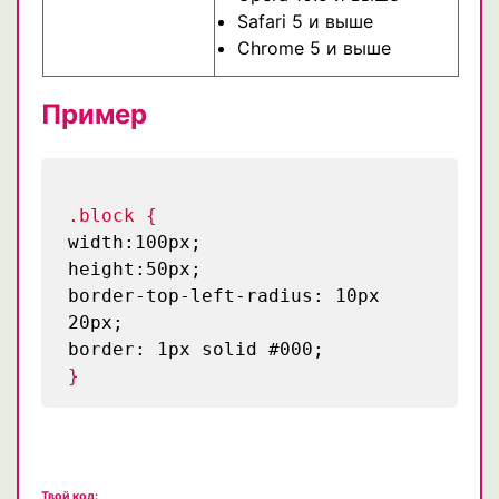
Safari 5 и выше
Chrome 5 и выше
Пример
.block {
width:100px;
height:50px;
border-top-left-radius: 10px
20px;
border: 1px solid #000;
}
Твой код: