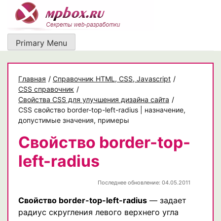
Skip
to
content
Primary Menu
Главная
/
Cправочник HTML, CSS, Javascript
/
CSS справочник
/
Свойства CSS для улучшения дизайна сайта
/
CSS свойство border-top-left-radius | назначение,
допустимые значения, примеры
Свойство border-top-
left-radius
Последнее обновление: 04.05.2011
Свойство border-top-left-radius
— задает
радиус скругления левого верхнего угла