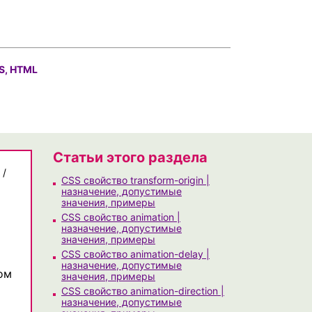
S, HTML
Статьи этого раздела
/
CSS свойство transform-origin |
назначение, допустимые
значения, примеры
CSS свойство animation |
назначение, допустимые
значения, примеры
CSS свойство animation-delay |
назначение, допустимые
ом
значения, примеры
CSS свойство animation-direction |
назначение, допустимые