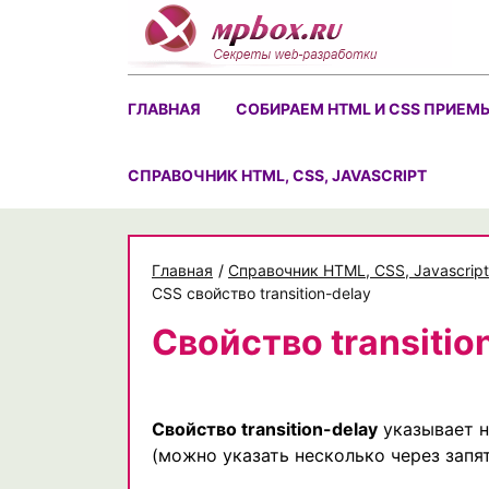
Skip
to
content
ГЛАВНАЯ
СОБИРАЕМ HTML И CSS ПРИЕМ
CПРАВОЧНИК HTML, CSS, JAVASCRIPT
Главная
/
Cправочник HTML, CSS, Javascript
CSS свойство transition-delay
Свойство transitio
Свойство transition-delay
указывает 
(можно указать несколько через запя