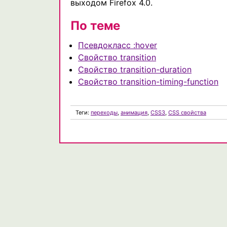
выходом Firefox 4.0.
По теме
Псевдокласс :hover
Свойство transition
Свойство transition-duration
Свойство transition-timing-function
Теги:
переходы
,
анимация
,
CSS3
,
CSS свойства