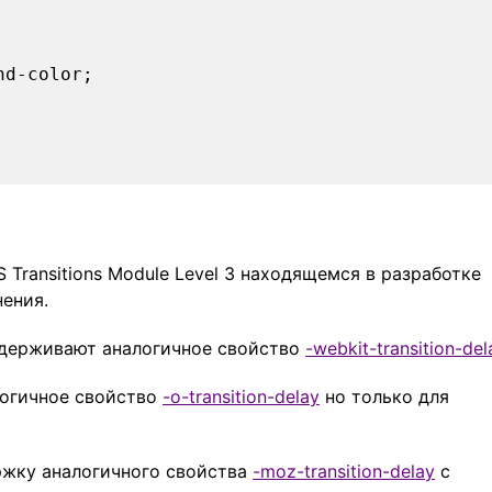
nd-color;
 Transitions Module Level 3 находящемся в разработке
нения.
оддерживают аналогичное свойство
-webkit-transition-del
логичное свойство
-o-transition-delay
но только для
ержку аналогичного свойства
-moz-transition-delay
с