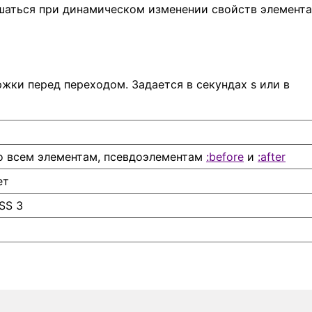
аться при динамическом изменении свойств элемента
жки перед переходом. Задается в секундах s или в
о всем элементам, псевдоэлементам
:before
и
:after
ет
SS 3