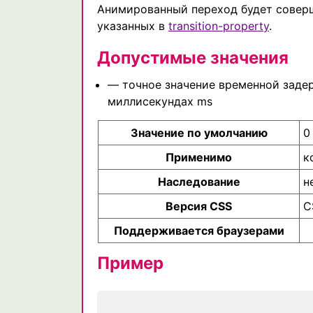
Анимированный переход будет соверш
указанных в
transition-property
.
Допустимые значения
— точное значение временной задер
миллисекундах ms
Значение по умолчанию
0
Применимо
к
Наследование
н
Версия CSS
C
Поддерживается браузерами
Пример