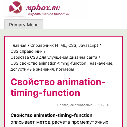
Skip
to
content
Primary Menu
Главная
/
Cправочник HTML, CSS, Javascript
/
CSS справочник
/
Свойства CSS для улучшения дизайна сайта
/
CSS свойство animation-timing-function | назначение,
допустимые значения, примеры
Свойство animation-
timing-function
Последнее обновление: 10.01.2011
Свойство animation-timing-function
описывает метод расчета промежуточных