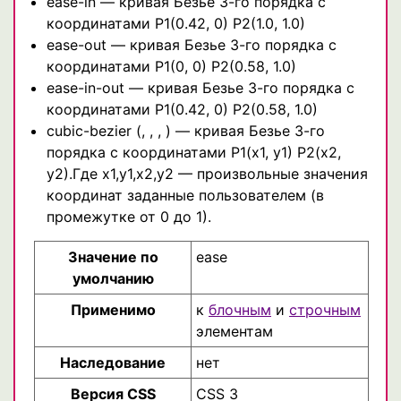
ease-in — кривая Безье 3-го порядка с
координатами P1(0.42, 0) P2(1.0, 1.0)
ease-out — кривая Безье 3-го порядка с
координатами P1(0, 0) P2(0.58, 1.0)
ease-in-out — кривая Безье 3-го порядка с
координатами P1(0.42, 0) P2(0.58, 1.0)
cubic-bezier (, , , ) — кривая Безье 3-го
порядка с координатами P1(x1, y1) P2(x2,
y2).Где x1,y1,x2,y2 — произвольные значения
координат заданные пользователем (в
промежутке от 0 до 1).
Значение по
ease
умолчанию
Применимо
к
блочным
и
строчным
элементам
Наследование
нет
Версия CSS
CSS 3