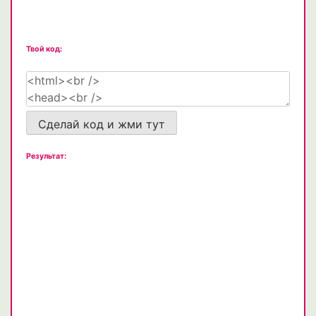
Твой код:
Сделай код и жми тут
Результат: