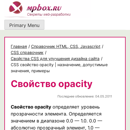
Skip
to
content
Primary Menu
Главная
/
Cправочник HTML, CSS, Javascript
/
CSS справочник
/
Свойства CSS для улучшения дизайна сайта
/
CSS свойство opacity | назначение, допустимые
значения, примеры
Свойство opacity
Последнее обновление: 04.05.2011
Свойство opacity
определяет уровень
прозрачности элемента. Определяется
значением в диапазоне 0.0 — 1.0. 0.0 —
абсолютно прозрачный элемент, 1.0 —