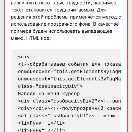
возникнуть некоторые трудности, например,
текст становится трудночитаемым. Для
решения этой проблемы применяется метод с
использование прозрачного фона. В качестве
примера будем использовать выпадающее
меню. HTML код:
<div

<!--обрабатываем события для показа/скр
onmouseover="this.getElementsByTagName(
onmouseout="this.getElementsByTagName('
class="cssOpacityDiv">

Наведи на меня курсор

<div class="cssOpacityDiv2"><!--выпадаю
<div></div><!--полупрозрачный красный ф
<ul class="cssOpacityUl"><!--меню-->

<li>Пункт 1</li>

<li>Пункт 2</li>
