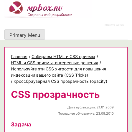
Skip
to
content
https://rz-work.ru
Primary Menu
Главная
/
Собираем HTML и CSS приемы
/
HTML и CSS приемы, интересные решения
/
Используйте эти CSS хитрости для повышения
индексации вашего сайта (CSS Tricks)
/
Кроссбраузерная CSS прозрачность (opacity)
CSS прозрачность
Дата публикации: 21.01.2009
Последнее обновление: 23.09.2010
Задача