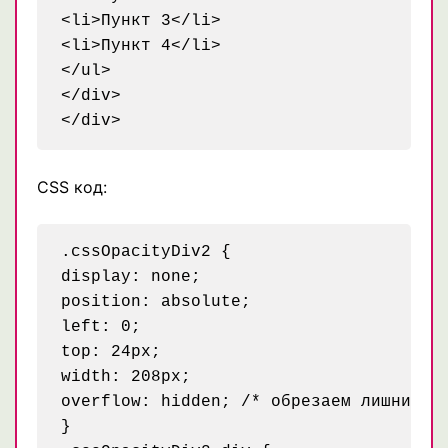
<li>Пункт 3</li>

<li>Пункт 4</li>

</ul>

</div>

CSS код:
.cssOpacityDiv2 {

display: none;

position: absolute;

left: 0;

top: 24px;

width: 208px;

overflow: hidden; /* обрезаем лишний фо
}
