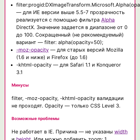
filter:progid:DXImageTransform.Microsoft.Alpha(opa
— для ИЕ версии выше 5.5-7 прозрачность
реализуется с помощью фильтра
Alpha
DirectX. Значение задается в диапазоне от 0
до 100. Сокращенный (не рекомендуемый)
вариант — filter: alpha(opacity=50);
-moz-opacity
— для старых версий Mozilla
(1.6 и ниже) и Firefox (до 1.6)
-khtml-opacity — для Safari 1.1 и Konqueror
3.1
Минусы
filter, -moz-opacity, -khtml-opacity валидации
не проходят. Opacity — только CSS Level 3.
Возможные проблемы
Не работает в IE. Причина — не указаны
width
и
height
. Или можно добавить zoom: 1