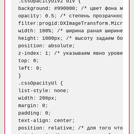
.cssOpacityDiv2 div {

background: #990000; /* цвет фона меню 
opacity: 0.5; /* степень прозрачности *
filter:progid:DXImageTransform.Microsof
width: 100%; /* ширина раная ширине род
height: 1000px; /* высоту задаем большу
position: absolute;

z-index: 1; /* указываем явно уровень п
top: 0;

left: 0;

}

.cssOpacityUl {

list-style: none;

width: 208px;

margin: 0;

padding: 0;

text-align: center;

position: relative; /* для того чтобы у