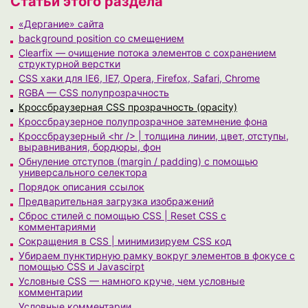
Статьи этого раздела
«Дергание» сайта
background position со смещением
Clearfix — очищение потока элементов с сохранением
структурной верстки
CSS хаки для IE6, IE7, Opera, Firefox, Safari, Chrome
RGBA — CSS полупрозрачность
Кроссбраузерная CSS прозрачность (opacity)
Кроссбраузерное полупрозрачное затемнение фона
Кроссбраузерный <hr /> | толщина линии, цвет, отступы,
выравнивания, бордюры, фон
Обнуление отступов (margin / padding) с помощью
универсального селектора
Порядок описания ссылок
Предварительная загрузка изображений
Сброс стилей с помощью CSS | Reset CSS с
комментариями
Сокращения в CSS | минимизируем CSS код
Убираем пунктирную рамку вокруг элементов в фокусе с
помощью CSS и Javascirpt
Условные CSS — намного круче, чем условные
комментарии
Условные комментарии