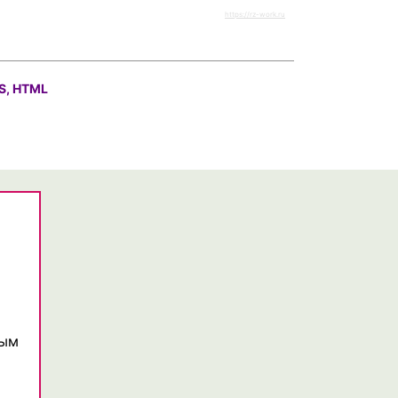
https://rz-work.ru
S, HTML
ным