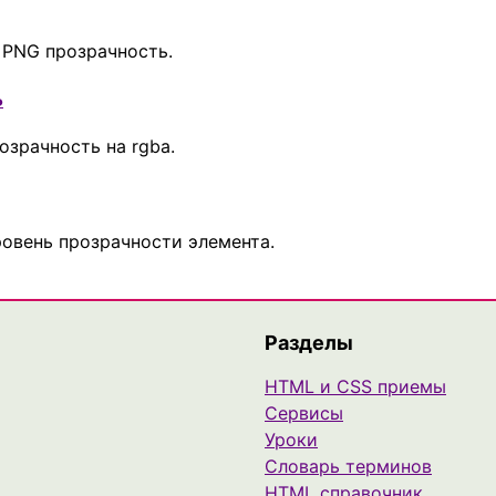
ь PNG прозрачность.
ь
зрачность на rgba.
ровень прозрачности элемента.
Разделы
HTML и CSS приемы
Сервисы
Уроки
Cловарь терминов
HTML справочник