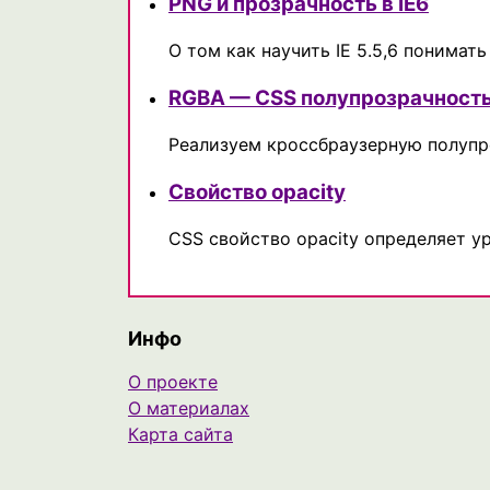
PNG и прозрачность в IE6
О том как научить IE 5.5,6 понимат
RGBA — CSS полупрозрачност
Реализуем кроссбраузерную полупро
Свойство opacity
CSS свойство opacity определяет у
Инфо
О проекте
О материалах
Карта сайта