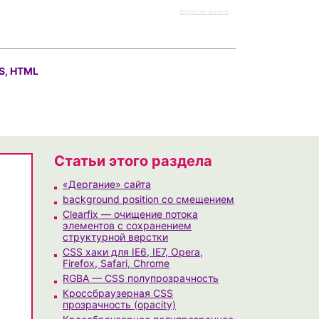
https://rz-work.ru
S, HTML
Статьи этого раздела
«Дергание» сайта
background position со смещением
Clearfix — очищение потока
элементов с сохранением
структурной верстки
CSS хаки для IE6, IE7, Opera,
Firefox, Safari, Chrome
RGBA — CSS полупрозрачность
Кроссбраузерная CSS
прозрачность (opacity)