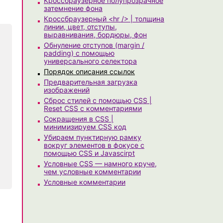
Кроссбраузерное полупрозрачное
затемнение фона
Кроссбраузерный <hr /> | толщина
линии, цвет, отступы,
выравнивания, бордюры, фон
Обнуление отступов (margin /
padding) с помощью
универсального селектора
Порядок описания ссылок
Предварительная загрузка
изображений
Сброс стилей с помощью CSS |
Reset CSS с комментариями
Сокращения в CSS |
минимизируем CSS код
Убираем пунктирную рамку
вокруг элементов в фокусе с
помощью CSS и Javascirpt
Условные CSS — намного круче,
чем условные комментарии
Условные комментарии