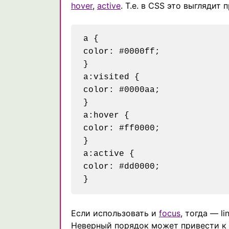
hover
,
active
. Т.е. в CSS это выглядит 
a {

color: #0000ff;

}

a:visited {

color: #0000aa;

}

a:hover {

color: #ff0000;

}

a:active {

color: #dd0000;

Если использовать и
focus
, тогда — li
Неверный порядок может привести к 