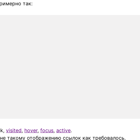
примерно так:
nk,
visited
,
hover
,
focus
,
active
.
не такому отображению ссылок как требовалось.