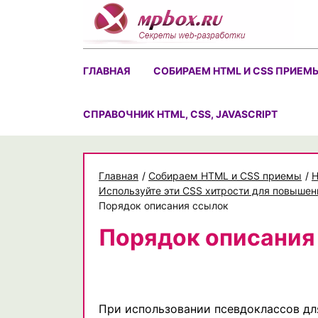
Skip
to
content
ГЛАВНАЯ
СОБИРАЕМ HTML И CSS ПРИЕМ
CПРАВОЧНИК HTML, CSS, JAVASCRIPT
Главная
/
Собираем HTML и CSS приемы
/
H
Используйте эти CSS хитрости для повышени
Порядок описания ссылок
Порядок описания
При использовании псевдоклассов для