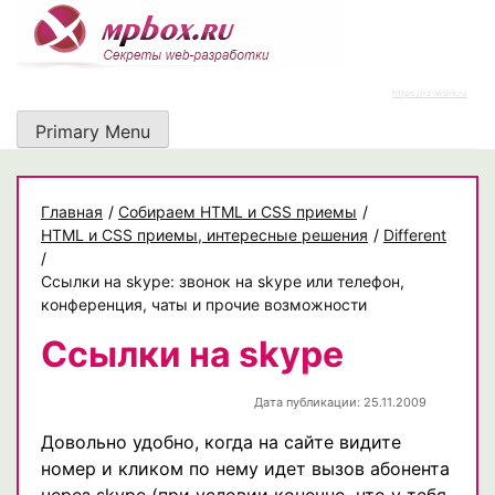
Skip
to
content
https://rz-work.ru
Primary Menu
Главная
/
Собираем HTML и CSS приемы
/
HTML и CSS приемы, интересные решения
/
Different
/
Ссылки на skype: звонок на skype или телефон,
конференция, чаты и прочие возможности
Ссылки на skype
Дата публикации: 25.11.2009
Довольно удобно, когда на сайте видите
номер и кликом по нему идет вызов абонента
через skype (при условии конечно, что у тебя