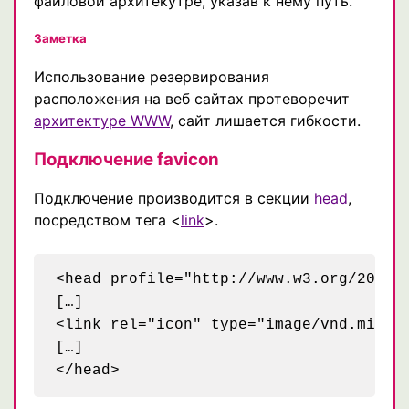
файловой архитекутре, указав к нему путь.
Заметка
Использование резервирования
расположения на веб сайтах протеворечит
архитектуре WWW
, сайт лишается гибкости.
Подключение favicon
Подключение производится в секции
head
,
посредством тега <
link
>.
<head profile="http://www.w3.org/2005/1
[…]

<link rel="icon" type="image/vnd.micros
[…]
