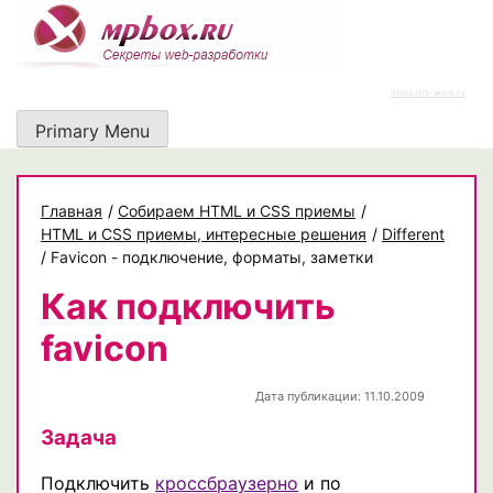
Skip
to
content
https://rz-work.ru
Primary Menu
Главная
/
Собираем HTML и CSS приемы
/
HTML и CSS приемы, интересные решения
/
Different
/
Favicon - подключение, форматы, заметки
Как подключить
favicon
Дата публикации: 11.10.2009
Задача
Подключить
кроссбраузерно
и по