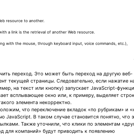
Web resource to another.
ith a link is the retrieval of another Web resource.
cking with the mouse, through keyboard input, voice commands, etc.),
чить переход. Это может быть переход на другую веб-
ент текущей страницы. Следовательно, если нажатие н
мер, на текст или кнопку) запускает JavaScript-функц
вает всплывающее окно или, к примеру, выделяет стро
 такого элемента некорректно.
положим, что переключение вкладок «по рубрикам» и «
 JavaScript. В таком случае становится понятно, что 
ылками. Также уточнили, что клики по элементам «дру
од для компаний» будут приводить к появлению