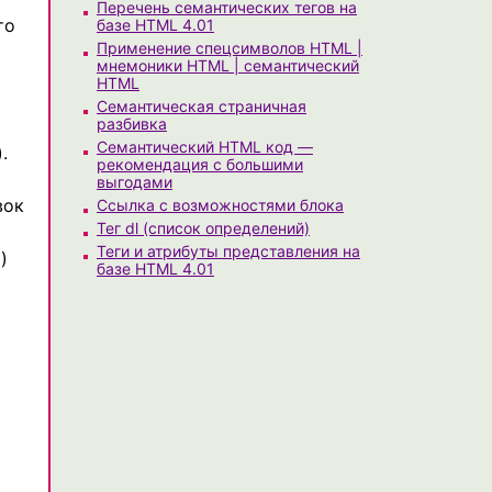
Перечень семантических тегов на
то
базе HTML 4.01
Применение спецсимволов HTML |
мнемоники HTML | семантический
HTML
Семантическая страничная
разбивка
Семантический HTML код —
.
рекомендация с большими
выгодами
вок
Ссылка с возможностями блока
Тег dl (список определений)
Теги и атрибуты представления на
)
базе HTML 4.01
о