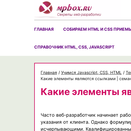
Skip
to
content
ГЛАВНАЯ
СОБИРАЕМ HTML И CSS ПРИЕМ
CПРАВОЧНИК HTML, CSS, JAVASCRIPT
Главная
/
Учимся Javascript, CSS, HTML
/
Те
Какие элементы являются ссылками | сема
Какие элементы я
Часто веб-разработчик начинает рабо
указания от клиента. Однако формули
исчерпывающими. Квалифицированный