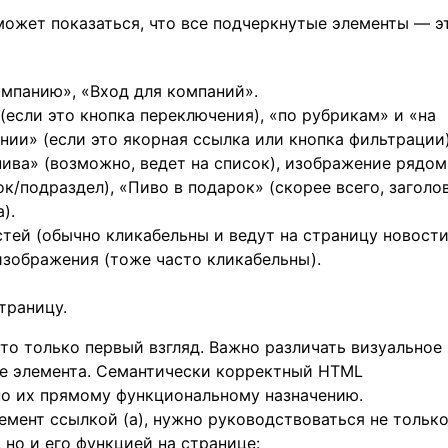
 может показаться, что все подчеркнутые элементы — э
омпанию», «Вход для компаний».
(если это кнопка переключения), «по рубрикам» и «на
ении» (если это якорная ссылка или кнопка фильтрации)
пива» (возможно, ведет на список), изображение рядом
ок/подраздел), «Пиво в подарок» (скорее всего, заголо
).
стей (обычно кликабельны и ведут на страницу новости
изображения (тоже часто кликабельны).
траницу.
это только первый взгляд. Важно различать визуальное
е элемента. Семантически корректный HTML
по их прямому функциональному назначению.
лемент ссылкой (a), нужно руководствоваться не тольк
 но и его функцией на странице: