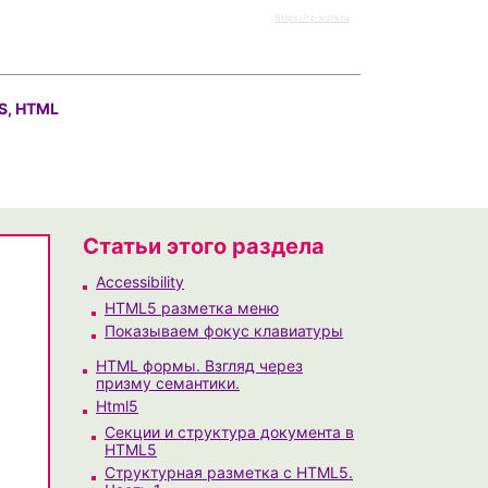
https://rz-work.ru
S, HTML
Статьи этого раздела
Accessibility
HTML5 разметка меню
Показываем фокус клавиатуры
HTML формы. Взгляд через
призму семантики.
Html5
Секции и структура документа в
HTML5
Структурная разметка с HTML5.