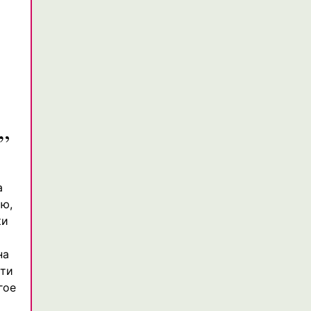
а
ию,
ки
на
эти
гое