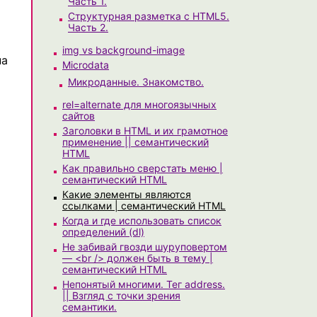
Часть 1.
Структурная разметка с HTML5.
Часть 2.
img vs background-image
на
Microdata
Микроданные. Знакомство.
rel=alternate для многоязычных
сайтов
Заголовки в HTML и их грамотное
применение || семантический
HTML
Как правильно сверстать меню |
семантический HTML
Какие элементы являются
ссылками | семантический HTML
Когда и где использовать список
определений (dl)
Не забивай гвозди шуруповертом
— <br /> должен быть в тему |
семантический HTML
Непонятый многими. Тег address.
|| Взгляд с точки зрения
семантики.