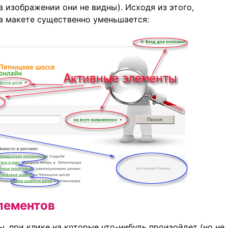
 изображении они не видны). Исходя из этого,
а макете существенно уменьшается:
лементов
, при клике на которые что-нибудь произойдет (но не