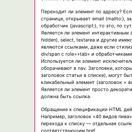
Переходит ли элемент по адресу? Если
странице, открывает email (mailto:), з
обработчик (javascript:), то это, по су
Является ли элемент интерактивным э
hidden), select, textarea и другие им
являются ссылками, даже если стилиз
div/span с role=»tab» и обработчиками
Используется ли элемент исключител
оборачивают в nav. Заголовки, котор
заголовок статьи в списке), могут бы
кликабельный элемент (заголовок + 
Является ли элемент просто декорати
должна быть ссылка.
Обращение к спецификации HTML дейс
Например, заголовок «40 видов пива»
перехода к списку — отдельная ссылк
соответствующим href.