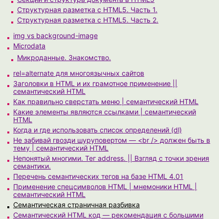
Структурная разметка с HTML5. Часть 1.
Структурная разметка с HTML5. Часть 2.
img vs background-image
Microdata
Микроданные. Знакомство.
rel=alternate для многоязычных сайтов
Заголовки в HTML и их грамотное применение ||
семантический HTML
Как правильно сверстать меню | семантический HTML
Какие элементы являются ссылками | семантический
HTML
Когда и где использовать список определений (dl)
Не забивай гвозди шуруповертом — <br /> должен быть в
тему | семантический HTML
Непонятый многими. Тег address. || Взгляд с точки зрения
семантики.
Перечень семантических тегов на базе HTML 4.01
Применение спецсимволов HTML | мнемоники HTML |
семантический HTML
Семантическая страничная разбивка
Семантический HTML код — рекомендация с большими