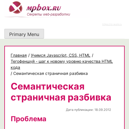
Skip
to
content
https://rz-work.ru
Primary Menu
Главная
/
Учимся Javascript, CSS, HTML
/
Тегофеншуй - шаг к новому уровню качества HTML
кода
/
Семантическая страничная разбивка
Семантическая
страничная разбивка
Дата публикации: 18.09.2012
Проблема