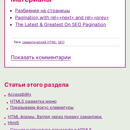
Разбиение на страницы
Pagination with rel=»next» and rel=»prev»
The Latest & Greatest On SEO Pagination
Теги:
семантический HTML
,
SEO
Показать комментарии
Статьи этого раздела
Accessibility
HTML5 разметка меню
Показываем фокус клавиатуры
HTML формы. Взгляд через призму семантики.
Html5
Секции и структура документа в HTML5