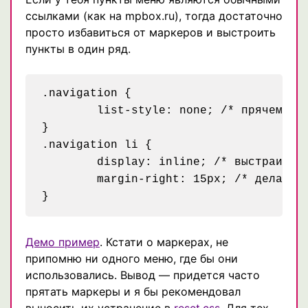
ссылками (как на mpbox.ru), тогда достаточно
просто избавиться от маркеров и выстроить
пункты в один ряд.
.navigation {

	list-style: none; /* прячем маркеры */

}

.navigation li {

	display: inline; /* выстраиваем элементы списка в один ряд */

	margin-right: 15px; /* делаем отступ чтобы пункты меню не сливались */

Демо пример
. Кстати о маркерах, не
припомню ни одного меню, где бы они
использовались. Вывод — придется часто
прятать маркеры и я бы рекомендовал