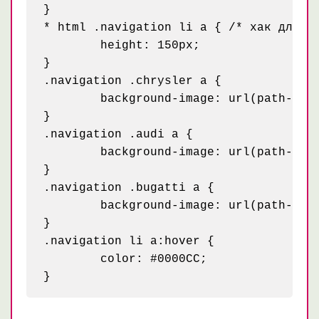
}

* html .navigation li a { /* хак для IE
	height: 150px;

}

.navigation .chrysler a {

	background-image: url(path-to/menu-chrysler.jpg);

}

.navigation .audi a {

	background-image: url(path-to/menu-audi.jpg);

}

.navigation .bugatti a {

	background-image: url(path-to/menu-bugatti.jpg);

}

.navigation li a:hover {

	color: #0000CC;
