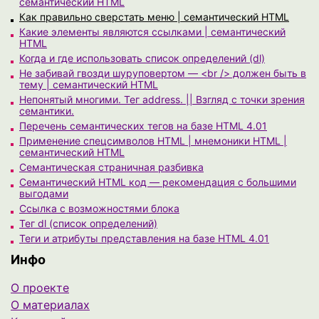
семантический HTML
Как правильно сверстать меню | семантический HTML
Какие элементы являются ссылками | семантический
HTML
Когда и где использовать список определений (dl)
Не забивай гвозди шуруповертом — <br /> должен быть в
тему | семантический HTML
Непонятый многими. Тег address. || Взгляд с точки зрения
семантики.
Перечень семантических тегов на базе HTML 4.01
Применение спецсимволов HTML | мнемоники HTML |
семантический HTML
Семантическая страничная разбивка
Семантический HTML код — рекомендация с большими
выгодами
Ссылка с возможностями блока
Тег dl (список определений)
Теги и атрибуты представления на базе HTML 4.01
Инфо
О проекте
О материалах