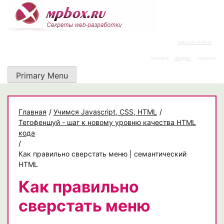
Skip
to
content
https://rz-work.ru
Заказать
лендинг
под ключ
Primary Menu
Главная
/
Учимся Javascript, CSS, HTML
/
Тегофеншуй - шаг к новому уровню качества HTML
кода
/
Как правильно сверстать меню | семантический
HTML
Как правильно
сверстать меню