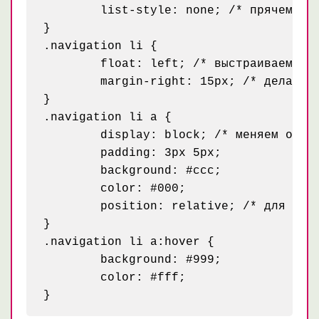
	list-style: none; /* прячем маркеры */

}

.navigation li {

	float: left; /* выстраиваем элементы списка в один ряд */

	margin-right: 15px; /* делаем отступ чтобы пункты меню не сливались */

}

.navigation li a {

	display: block; /* меняем отображение на блок, чтобы иметь возможность задавать внутренние отступы */

	padding: 3px 5px;

	background: #ccc;

	color: #000;

	position: relative; /* для IE6, чтобы ссылка была кликабильной по всей своей площади */

}

.navigation li a:hover {

	background: #999;

	color: #fff;
