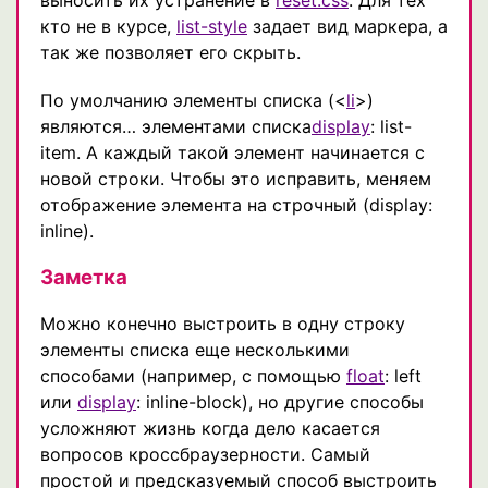
выносить их устранение в
reset.css
. Для тех
кто не в курсе,
list-style
задает вид маркера, а
так же позволяет его скрыть.
По умолчанию элементы списка (<
li
>)
являются… элементами списка
display
: list-
item. А каждый такой элемент начинается с
новой строки. Чтобы это исправить, меняем
отображение элемента на строчный (display:
inline).
Заметка
Можно конечно выстроить в одну строку
элементы списка еще несколькими
способами (например, с помощью
float
: left
или
display
: inline-block), но другие способы
усложняют жизнь когда дело касается
вопросов кроссбраузерности. Самый
простой и предсказуемый способ выстроить