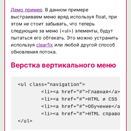
Демо пример
. В данном примере
выстраиваем меню вряд используя float, при
этом не стоит забывать, что теперь
следующие за меню (<ul>) элементы, будут
пытаться его обтекать. Это можно устранить
используя
clearfix
или любой другой способ
обновления потока.
Верстка вертикального меню
<ul class="navigation">

	<li><a href="#">Главная</a></li>

	<li><a href="#">HTML и CSS приемы</a></li>

	<li><a href="#">Обучение</a></li>

	<li><a href="#">HTML справочник</a></li>
