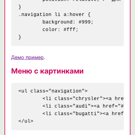
}

.navigation li a:hover {

	background: #999;

	color: #fff;

Демо пример
.
Меню с картинками
<ul class="navigation">

	<li class="chrysler"><a href="#">Chrysler</a></li>

	<li class="audi"><a href="#">Audi</a></li>

	<li class="bugatti"><a href="#">Bugatti</a></li>
