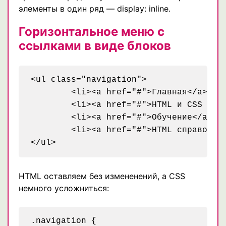
элементы в один ряд — display: inline.
Горизонтальное меню с
ссылками в виде блоков
<ul class="navigation">

	<li><a href="#">Главная</a></li>

	<li><a href="#">HTML и CSS приемы</a></li>

	<li><a href="#">Обучение</a></li>

	<li><a href="#">HTML справочник</a></li>

HTML оставляем без измененений, а CSS
немного усложниться:
.navigation {
