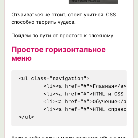
Отчаиваться не стоит, стоит учиться. CSS
способно творить чудеса.
Пойдем по пути от простого к сложному.
Простое горизонтальное
меню
<ul class="navigation">

	<li><a href="#">Главная</a></li>

	<li><a href="#">HTML и CSS приемы</a></li>

	<li><a href="#">Обучение</a></li>

	<li><a href="#">HTML справочник</a></li>

Если у тебя пункты меню являются обычными