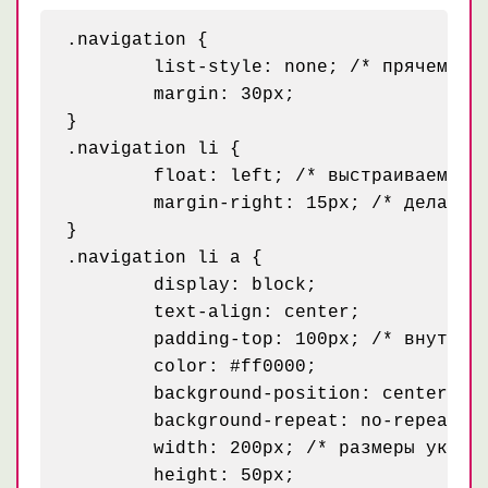
.navigation {

	list-style: none; /* прячем маркеры */

	margin: 30px;

}

.navigation li {

	float: left; /* выстраиваем элементы списка в один ряд */

	margin-right: 15px; /* делаем отступ чтобы пункты меню не сливались */

}

.navigation li a {

	display: block;

	text-align: center;

	padding-top: 100px; /* внутренний остту чтобы текст был вне фона */

	color: #ff0000;

	background-position: center top; /* выравниваем фон вверх и по центру */

	background-repeat: no-repeat;

	width: 200px; /* размеры указываем чтобы картинки полностью отобразились */

	height: 50px;
