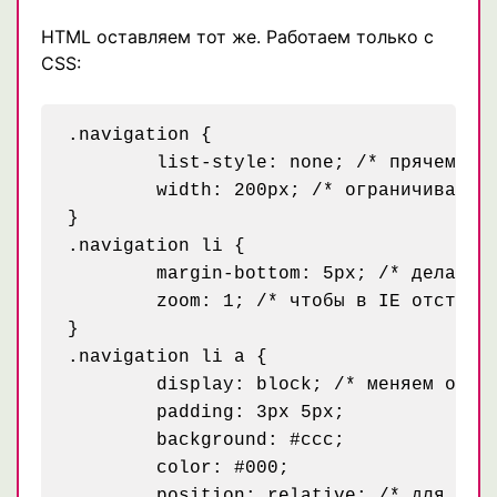
HTML оставляем тот же. Работаем только с
CSS:
.navigation {

	list-style: none; /* прячем маркеры */

	width: 200px; /* ограничиваем ширину меню */

}

.navigation li {

	margin-bottom: 5px; /* делаем отступ чтобы пункты меню не сливались */

	zoom: 1; /* чтобы в IE отступ между пуктами был как у всех браузеров */

}

.navigation li a {

	display: block; /* меняем отображение на блок, чтобы иметь возможность задавать внутренние отступы */

	padding: 3px 5px;

	background: #ccc;

	color: #000;

	position: relative; /* для IE6, чтобы ссылка была кликабильной по всей своей площади */
