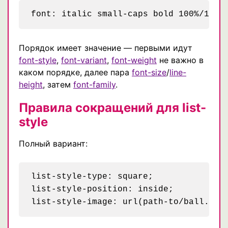
Порядок имеет значение — первыми идут
font-style
,
font-variant
,
font-weight
не важно в
каком порядке, далее пара
font-size
/
line-
height
, затем
font-family
.
Правила сокращений для list-
style
Полный вариант:
list-style-type: square;

list-style-position: inside;
