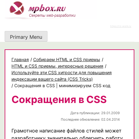
Skip
to
content
https://rz-work.ru
Primary Menu
Главная
/
Собираем HTML и CSS приемы
/
HTML и CSS приемы, интересные решения
/
Используйте эти CSS хитрости для повышения
индексации вашего сайта (CSS Tricks)
/
Сокращения в CSS | минимизируем CSS код
Сокращения в CSS
Дата публикации: 29.01.2009
Последнее обновление: 02.04.2014
Грамотное написание файлов стилей может
разработчику значительно облегчить работу,