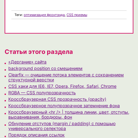
Теги:
оптимизация фронтэнда
,
CSS приемы
Статьи этого раздела
«Дергание» сайта
background position со смещением
Clearfix — очищение потока элементов с сохранением
структурной верстки
CSS хаки для IE6, IE7, Opera, Firefox, Safari, Chrome
RGBA — CSS полупрозрачность
Кроссбраузерная CSS прозрачность (opacity)
Кроссбраузерное полупрозрачное затемнение фона
Кроссбраузерный <hr /> | толщина линии, цвет, отступы,
выравнивания, бордюры, фон
Обнуление отступов (margin / padding) с помощью
универсального селектора
Порядок описания ссылок