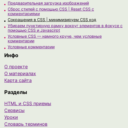
Предварительная загрузка изображений
Сброс стилей с помощью CSS | Reset CSS с
комментариями
Сокращения в CSS | минимизируем CSS код
Убираем пунктирную рамку вокруг элементов в фокусе с
помощью CSS и Javascirpt
Условные CSS — намного круче, чем условные
комментарии
Условные комментарии
Инфо
О проекте
О материалах
Карта сайта
Разделы
HTML и CSS приемы
Сервисы
Уроки
Cловарь терминов