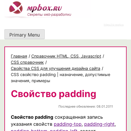
Skip
to
content
https://rz-work.ru
Primary Menu
Главная
/
Cправочник HTML, CSS, Javascript
/
CSS справочник
/
Свойства CSS для улучшения дизайна сайта
/
CSS свойство padding | назначение, допустимые
значения, примеры
Свойство padding
Последнее обновление: 08.01.2011
Свойство padding
сокращенная запись
указания свойств
padding-top
,
padding-right
,
padding-bottom
,
padding-left
, задает