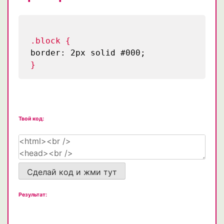
.block {
border: 2px solid #000;
}
Твой код:
Сделай код и жми тут
Результат: