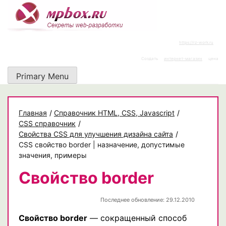
Skip
to
content
https://rz-work.ru
Создать
интернет-магазин
цена
Primary Menu
Главная
/
Cправочник HTML, CSS, Javascript
/
CSS справочник
/
Свойства CSS для улучшения дизайна сайта
/
CSS свойство border | назначение, допустимые
значения, примеры
Свойство border
Последнее обновление: 29.12.2010
Свойство border
— сокращенный способ