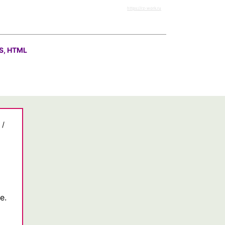
https://rz-work.ru
S, HTML
/
е.