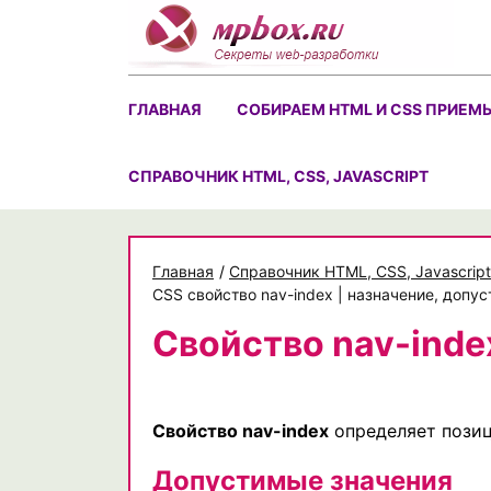
Skip
to
content
ГЛАВНАЯ
СОБИРАЕМ HTML И CSS ПРИЕМ
CПРАВОЧНИК HTML, CSS, JAVASCRIPT
Главная
/
Cправочник HTML, CSS, Javascript
CSS свойство nav-index | назначение, доп
Свойство nav-inde
Свойство nav-index
определяет позиц
Допустимые значения