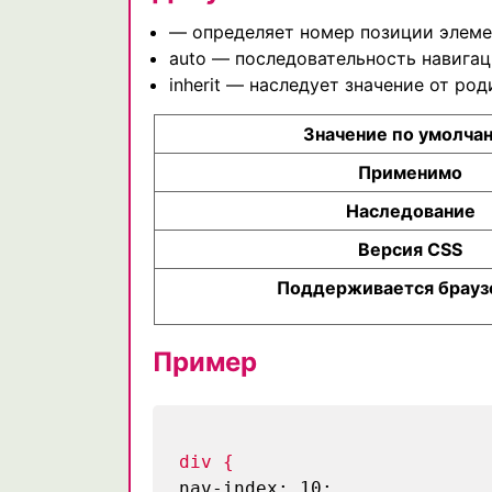
— определяет номер позиции элеме
auto — последовательность навигац
inherit — наследует значение от род
Значение по умолча
Применимо
Наследование
Версия CSS
Поддерживается брауз
Пример
div {
nav-index: 10;