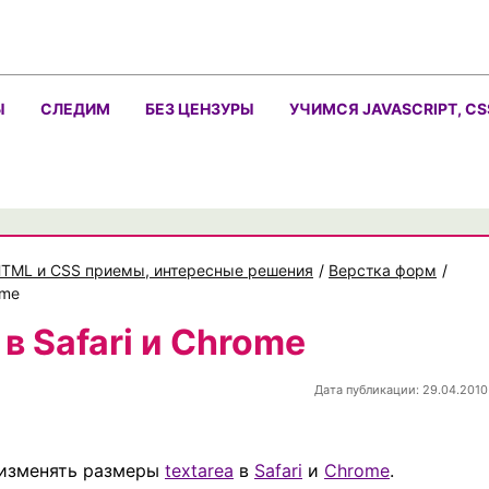
Ы
СЛЕДИМ
БЕЗ ЦЕНЗУРЫ
УЧИМСЯ JAVASCRIPT, CS
TML и CSS приемы, интересные решения
/
Верстка форм
/
ome
 в Safari и Chrome
Дата публикации: 29.04.2010
 изменять размеры
textarea
в
Safari
и
Chrome
.