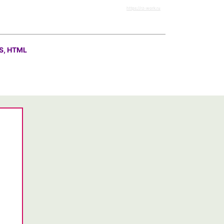
https://rz-work.ru
S, HTML