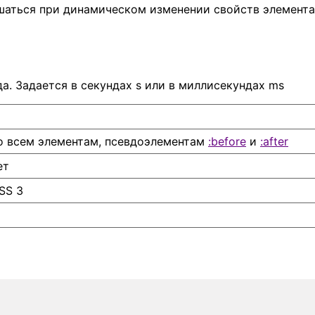
аться при динамическом изменении свойств элемента
а. Задается в секундах s или в миллисекундах ms
о всем элементам, псевдоэлементам
:before
и
:after
ет
SS 3