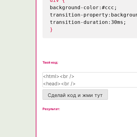
div {
background-color:#ccc;
transition-property:backgrou
transition-duration:30ms;
}
Твой код:
Сделай код и жми тут
Результат: