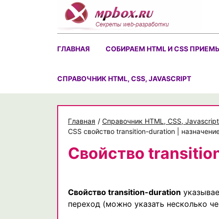
Skip
to
content
ГЛАВНАЯ
СОБИРАЕМ HTML И CSS ПРИЕМ
CПРАВОЧНИК HTML, CSS, JAVASCRIPT
Главная
/
Cправочник HTML, CSS, Javascript
CSS свойство transition-duration | назначе
Свойство transitio
Свойство transition-duration
указывае
переход (можно указать несколько че