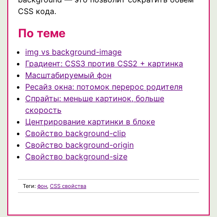
CSS кода.
По теме
img vs background-image
Градиент: CSS3 против CSS2 + картинка
Масштабируемый фон
Ресайз окна: потомок перерос родителя
Спрайты: меньше картинок, больше
скорость
Центрирование картинки в блоке
Свойство background-clip
Свойство background-origin
Свойство background-size
Теги:
фон
,
CSS свойства