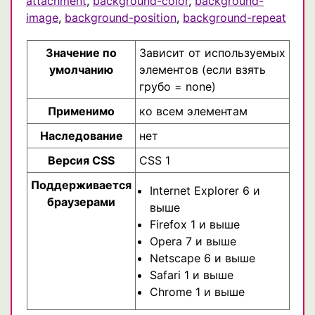
attachment
,
background-color
,
background-
image
,
background-position
,
background-repeat
Значение по
Зависит от используемых
умолчанию
элементов (если взять
грубо = none)
Применимо
ко всем элементам
Наследование
нет
Версия CSS
CSS 1
Поддерживается
Internet Explorer 6 и
браузерами
выше
Firefox 1 и выше
Opera 7 и выше
Netscape 6 и выше
Safari 1 и выше
Chrome 1 и выше