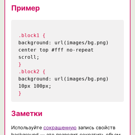
Пример
.block1 {
background: url(images/bg.png)
center top #fff no-repeat
scroll;
}
.block2 {
background: url(images/bg.png)
10px 100px;
}
Заметки
Используйте
сокращенную
запись свойств
background — это позволит сократить объем