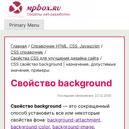
Skip
to
content
Primary Menu
Главная
/
Cправочник HTML, CSS, Javascript
/
CSS справочник
/
Свойства CSS для улучшения дизайна сайта
/
CSS свойство background | назначение, допустимые
значения, примеры
Свойство background
Последнее обновление: 22.12.2010
Свойство background
— это сокращенный
способ установить все или некоторые
свойства фона:
background-attachment
,
background-color
,
background-image
,