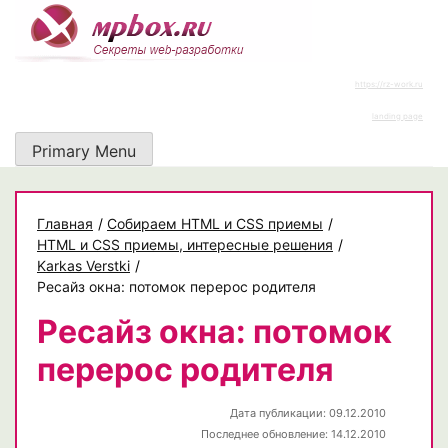
Skip
to
content
https://rz-work.ru
landing page
Primary Menu
Главная
/
Собираем HTML и CSS приемы
/
HTML и CSS приемы, интересные решения
/
Karkas Verstki
/
Ресайз окна: потомок перерос родителя
Ресайз окна: потомок
перерос родителя
Дата публикации: 09.12.2010
Последнее обновление: 14.12.2010