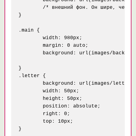
	background: url(images/back.gif) center 0 no-repeat;

	/* внешний фон. Он шире, чем 980px. Поэтому, чтобы все было красиво на больших разрешениях мы его отцентрируем по горизонтали.*/

}

.main {

	width: 980px;

	margin: 0 auto;

	background: url(images/back-2.png) no-repeat; /* внутренний фон - ширина 980px */

}

.letter {

	background: url(images/letter.png) no-repeat;

	width: 50px;

	height: 50px;

	position: absolute;

	right: 0;

	top: 10px;
