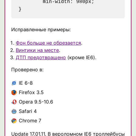
	min-width: 980px;

Исправленные примеры:
Фон больше не обрезается
.
Винтики на месте
.
ДТП предотвращено
(кроме IE6).
Проверено в:
IE 6-8
Firefox 3.5
Opera 9.5-10.6
Safari 4
Chrome 7
Update 17.01.11. В вероломном IE6 троллейбусы