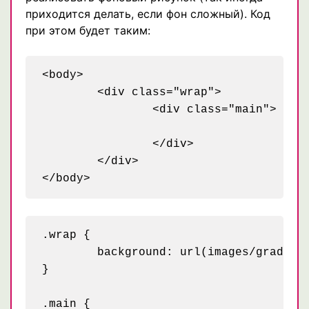
приходится делать, если фон сложный). Код
при этом будет таким:
<body>

	<div class="wrap">

		<div class="main">

		</div>

	</div>

.wrap {

	background: url(images/grad.png) repeat-x;

}

.main {
