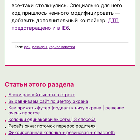
все-таки столкнулись. Специально для него
код пришлось немного модифицировать —
добавить дополнительный контейнер:
ДТП
предотвращено и в IE6
.
Теги:
фон
,
размеры
,
каркас верстки
Статьи этого раздела
Блоки равной высоты в строке
Выравниваем сайт по центру экрана
Как прижать футер (подвал) к низу экрана | решение
очень простое
Колонки одинаковой высоты | 3 способа
Ресайз окна: потомок перерос родителя
Фиксированная колонка + резиновая + clear:both