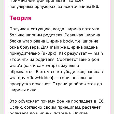
Примечание: фон пропадает во всех
популярных браузерах, за исключением IE6.
Теория
Получаем ситуацию, когда ширина потомка
больше ширины родителя. Реальная ширина
блока wrap равна ширине body, т.е. ширине
окна браузера. Для main же ширина задана
принудительно (970px). Как результат — main
«торчит» из родителя. Соответственно фон
wrap’а (как и сам wrap) визуально
обрывается. В этом легко убедиться, написав
wrap{overflow:hidden} — горизонтальная
прокрутка исчезнет. Страница обрежется до
ширины окна.
Это объясняет почему фон не пропадает в IE6.
Ослик, согласно своим принципам, растянет
родителя до ширины потомка. Другие