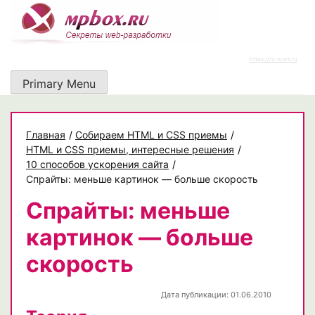
Skip
to
content
https://rz-work.ru
Primary Menu
Главная
/
Собираем HTML и CSS приемы
/
HTML и CSS приемы, интересные решения
/
10 способов ускорения сайта
/
Спрайты: меньше картинок — больше скорость
Спрайты: меньше
картинок — больше
скорость
Дата публикации: 01.06.2010