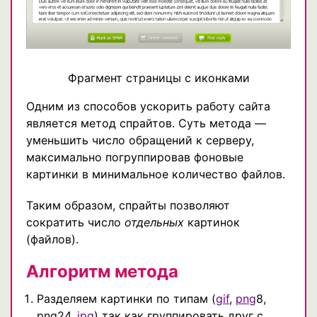
Фрагмент страницы с иконками
Одним из способов ускорить работу сайта
является метод спрайтов. Суть метода —
уменьшить число обращений к серверу,
максимально погруппировав фоновые
картинки в минимальное количество файлов.
Таким образом, спрайты позволяют
сократить число
отдельных
картинок
(файлов).
Алгоритм метода
Разделяем картинки по типам (
gif
,
png
8,
png24,
jpg
) так как группировать друг с