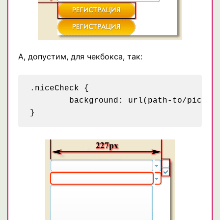
А, допустим, для чекбокса, так:
.niceCheck {

	background: url(path-to/pic.png) -227px 0;
